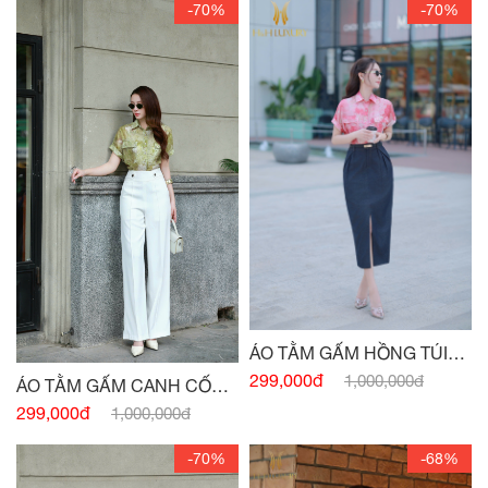
-70%
-70%
ÁO TẰM GẤM HỒNG TÚI
NGỰC
299,000đ
1,000,000đ
ÁO TẰM GẤM CANH CỐM
TÚI NGỰC
299,000đ
1,000,000đ
-70%
-68%