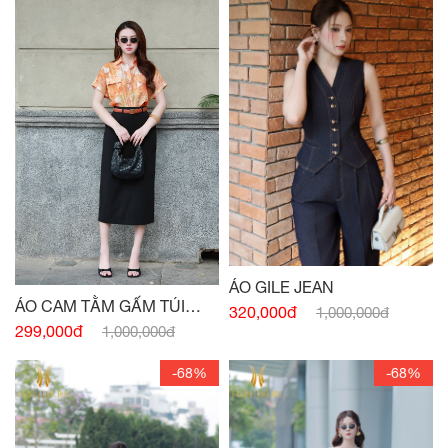
ÁO GILE JEAN
ÁO CAM TẰM GẤM TÚI
320,000đ
1,000,000đ
NGỰC
299,000đ
1,000,000đ
-68%
-68%