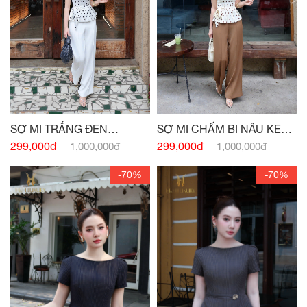
SƠ MI TRẮNG ĐEN
SƠ MI CHẤM BI NÂU KEM
PEPLUM NƠ EO
PEPLUM
299,000đ
299,000đ
1,000,000đ
1,000,000đ
-70%
-70%