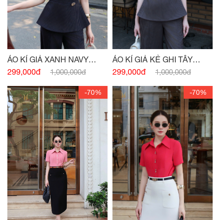
ÁO KÍ GIẢ XANH NAVY
ÁO KÍ GIẢ KẺ GHI TÂY
ĐÍNH CHARM
ĐÍNH CHARM EO
299,000đ
299,000đ
1,000,000đ
1,000,000đ
-70%
-70%