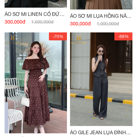
ÁO SƠ MI LINEN CỔ ĐỨC
ÁO SƠ MI LỤA HỒNG NÂU
HỒNG PASTEL
300,000đ
1,500,000đ
TÂY CỔ ĐỨC
300,000đ
1,000,000đ
-70%
-68%
ÁO GILE JEAN LỤA ĐÍNH