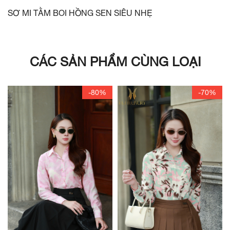
SƠ MI TẰM BOI HỒNG SEN SIÊU NHẸ
CÁC SẢN PHẨM CÙNG LOẠI
-80%
-70%