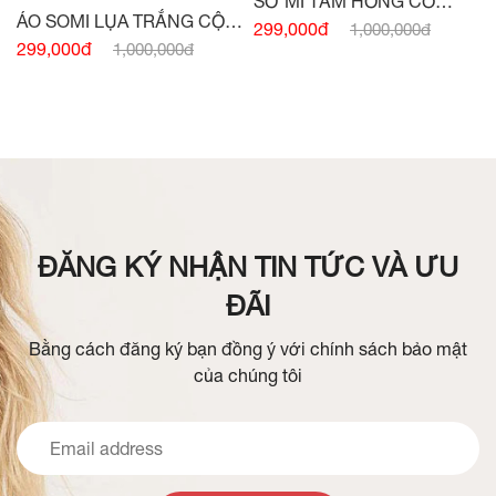
SƠ MI TẰM HỒNG CỔ
ÁO SOMI LỤA TRẮNG CỘC
ĐỨC NGẮN TAY
299,000đ
1,000,000đ
TAY BẤU MÍ THÂN
299,000đ
1,000,000đ
ĐĂNG KÝ NHẬN TIN TỨC VÀ ƯU
ĐÃI
Bằng cách đăng ký bạn đồng ý với chính sách bảo mật
của chúng tôi