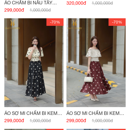
CÚC
ÁO CHẤM BI NÂU TÂY
320,000đ
1,000,000đ
CHUN EO
299,000đ
1,000,000đ
-70%
-70%
ÁO SƠ MI CHẤM BI KEM
ÁO SƠ MI CHẤM BI KEM
ĐEN CHUN VAI
ĐỎ CHUN VAI
299,000đ
299,000đ
1,000,000đ
1,000,000đ