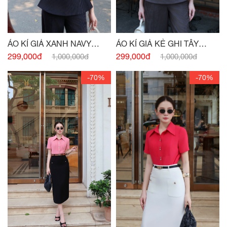
ÁO KÍ GIẢ XANH NAVY
ÁO KÍ GIẢ KẺ GHI TÂY
ĐÍNH CHARM
ĐÍNH CHARM EO
299,000đ
299,000đ
1,000,000đ
1,000,000đ
-70%
-70%