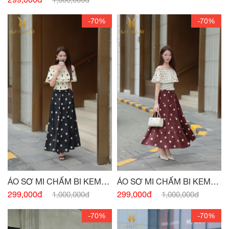
-70%
-70%
ÁO SƠ MI CHẤM BI KEM
ÁO SƠ MI CHẤM BI KEM
ĐEN CHUN VAI
ĐỎ CHUN VAI
299,000đ
299,000đ
1,000,000đ
1,000,000đ
-70%
-70%