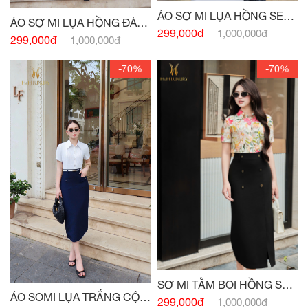
ÁO SƠ MI LỤA HỒNG SEN
ÁO SƠ MI LỤA HỒNG ĐÀO
BẤU LY THÂN
299,000đ
1,000,000đ
CỘC TAY BẤU MI
299,000đ
1,000,000đ
-70%
-70%
SƠ MI TẰM BOI HỒNG SEN
ÁO SOMI LỤA TRẮNG CỘC
SIÊU NHẸ
299,000đ
1,000,000đ