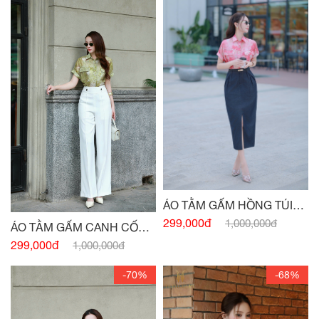
ÁO TẰM GẤM HỒNG TÚI
NGỰC
299,000đ
1,000,000đ
ÁO TẰM GẤM CANH CỐM
TÚI NGỰC
299,000đ
1,000,000đ
-70%
-68%