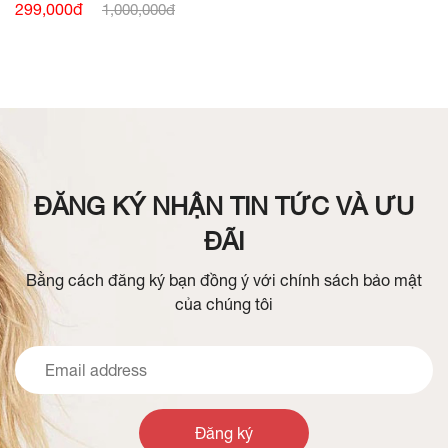
TAY BẤU MÍ THÂN
299,000đ
1,000,000đ
ĐĂNG KÝ NHẬN TIN TỨC VÀ ƯU
ĐÃI
Bằng cách đăng ký bạn đồng ý với chính sách bảo mật
của chúng tôi
Đăng ký