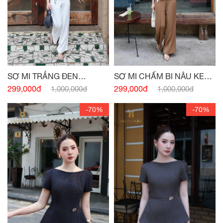
SƠ MI TRẮNG ĐEN
SƠ MI CHẤM BI NÂU KEM
PEPLUM NƠ EO
PEPLUM
299,000đ
299,000đ
1,000,000đ
1,000,000đ
-70%
-70%