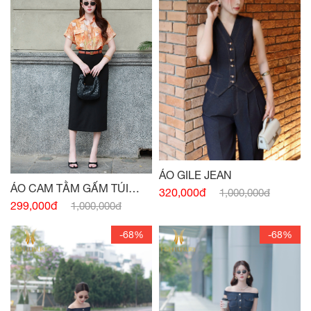
ÁO GILE JEAN
ÁO CAM TẰM GẤM TÚI
320,000đ
1,000,000đ
NGỰC
299,000đ
1,000,000đ
-68%
-68%