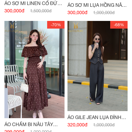
ÁO SƠ MI LINEN CỔ ĐỨC
ÁO SƠ MI LỤA HỒNG NÂU
HỒNG PASTEL
300,000đ
1,500,000đ
TÂY CỔ ĐỨC
300,000đ
1,000,000đ
-70%
-68%
ÁO GILE JEAN LỤA ĐÍNH
CÚC
ÁO CHẤM BI NÂU TÂY
320,000đ
1,000,000đ
CHUN EO
299,000đ
1,000,000đ