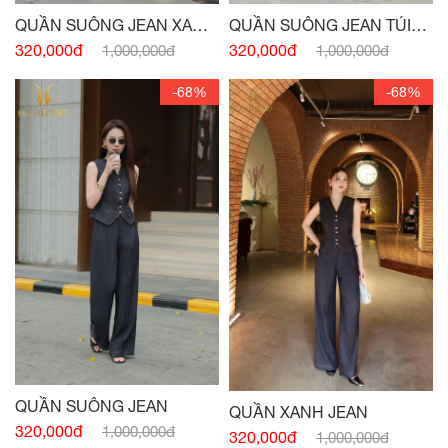
QUẦN SUÔNG JEAN XANH
QUẦN SUÔNG JEAN TÚI
NAVY
TRƯỚC
320,000đ
320,000đ
1,000,000đ
1,000,000đ
-68%
-68%
QUẦN SUÔNG JEAN
QUẦN XANH JEAN
320,000đ
1,000,000đ
320,000đ
1,000,000đ