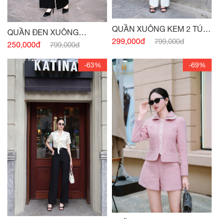
QUẦN XUÔNG KEM 2 TÚI
QUẦN ĐEN XUÔNG
TRƯỚC
299,000đ
799,000đ
NHUNG TĂM
250,000đ
799,000đ
-63%
-69%