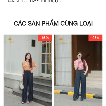
QUẦN KẺ GHI TÂY 2 TÚI TRƯỚC
CÁC SẢN PHẨM CÙNG LOẠI
-68%
-68%