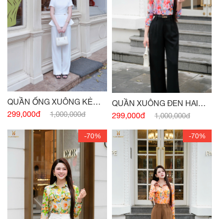
QUẦN ỐNG XUÔNG KẺ
QUẦN XUÔNG ĐEN HAI
TRẮNG
299,000đ
TÚI SƯỜN
1,000,000đ
299,000đ
1,000,000đ
-70%
-70%