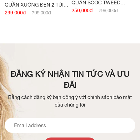
QUẦN SOOC TWEED
QUẦN XUÔNG ĐEN 2 TÚI
HỒNG
250,000đ
799,000đ
TRƯỚC
299,000đ
799,000đ
ĐĂNG KÝ NHẬN TIN TỨC VÀ ƯU
ĐÃI
Bằng cách đăng ký bạn đồng ý với chính sách bảo mật
của chúng tôi