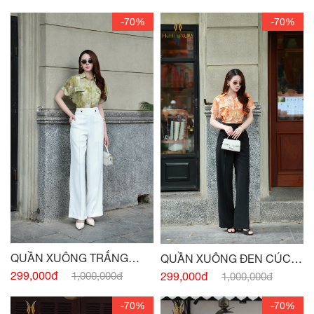
-70%
-70%
QUẦN XUÔNG TRẮNG
QUẦN XUÔNG ĐEN CÚC
CÚC EO TÚI TRƯỚC
EO
299,000đ
1,000,000đ
299,000đ
1,000,000đ
-70%
-70%