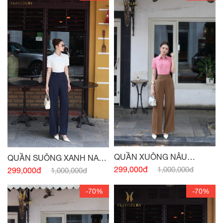
QUẦN XUÔNG NÂU
QUẦN SUÔNG XANH NAVY
CAPUCHINO CÚC EO
CÚC EO
299,000đ
1,000,000đ
299,000đ
1,000,000đ
-70%
-70%