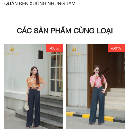
QUẦN ĐEN XUÔNG NHUNG TĂM
CÁC SẢN PHẨM CÙNG LOẠI
-68%
-68%