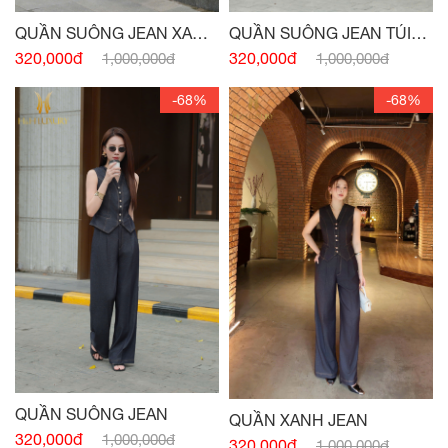
QUẦN SUÔNG JEAN XANH
QUẦN SUÔNG JEAN TÚI
NAVY
TRƯỚC
320,000đ
320,000đ
1,000,000đ
1,000,000đ
-68%
-68%
QUẦN SUÔNG JEAN
QUẦN XANH JEAN
320,000đ
1,000,000đ
320,000đ
1,000,000đ