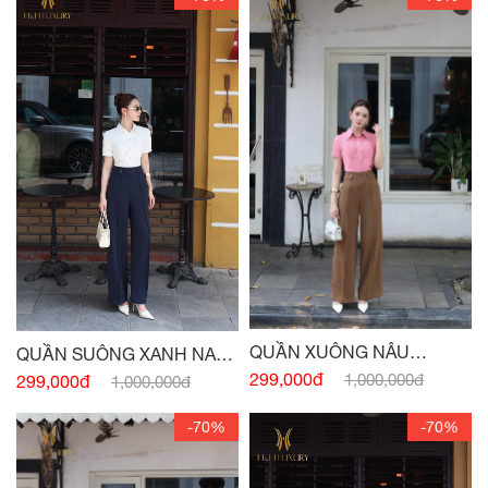
QUẦN XUÔNG NÂU
QUẦN SUÔNG XANH NAVY
CAPUCHINO CÚC EO
CÚC EO
299,000đ
1,000,000đ
299,000đ
1,000,000đ
-70%
-70%