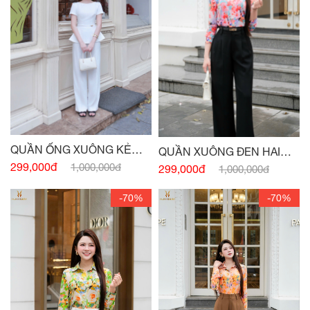
QUẦN ỐNG XUÔNG KẺ
QUẦN XUÔNG ĐEN HAI
TRẮNG
299,000đ
TÚI SƯỜN
1,000,000đ
299,000đ
1,000,000đ
-70%
-70%