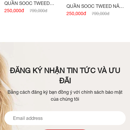
QUẦN SOOC TWEED
QUẦN SOOC TWEED NÂU
HỒNG
250,000đ
799,000đ
TÂY
250,000đ
799,000đ
ĐĂNG KÝ NHẬN TIN TỨC VÀ ƯU
ĐÃI
Bằng cách đăng ký bạn đồng ý với chính sách bảo mật
của chúng tôi