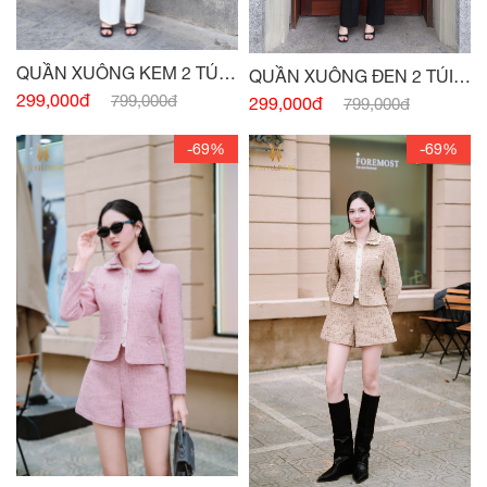
QUẦN XUÔNG KEM 2 TÚI
QUẦN XUÔNG ĐEN 2 TÚI
TRƯỚC
299,000đ
TRƯỚC
799,000đ
299,000đ
799,000đ
-69%
-69%