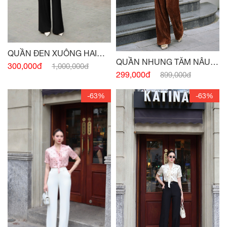
QUẦN ĐEN XUÔNG HAI
QUẦN NHUNG TĂM NÂU
TÚI TRƯỚC
300,000đ
1,000,000đ
BÒ 2 TÚI
299,000đ
899,000đ
-63%
-63%