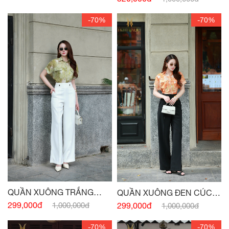
-70%
-70%
QUẦN XUÔNG TRẮNG
QUẦN XUÔNG ĐEN CÚC
CÚC EO TÚI TRƯỚC
EO
299,000đ
1,000,000đ
299,000đ
1,000,000đ
-70%
-70%