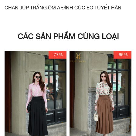
CHÂN JUP TRẮNG ÔM A ĐÍNH CÚC EO TUYẾT HÀN
CÁC SẢN PHẨM CÙNG LOẠI
-77%
-65%