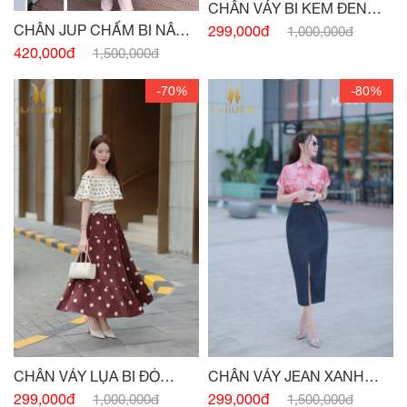
CHÂN VÁY BI KEM ĐEN
CHUN EO
CHÂN JUP CHẤM BI NÂU
299,000đ
1,000,000đ
TÂY CHUN EO
420,000đ
1,500,000đ
-70%
-80%
CHÂN VÁY LỤA BI ĐỎ
CHÂN VÁY JEAN XANH
BURGUNDY CHUN EO
NAVY XẾP LY
299,000đ
299,000đ
1,000,000đ
1,500,000đ