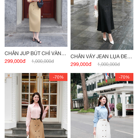
CHÂN JUP BÚT CHÌ VÀNG
CHÂN VÁY JEAN LỤA ĐEN
CÁT KAKI ĐÍNH CÚC
299,000đ
1,000,000đ
MÍ THÂN ĐÍNH CÚC -
(HẾT
299,000đ
1,000,000đ
HÀNG)
-70%
-70%