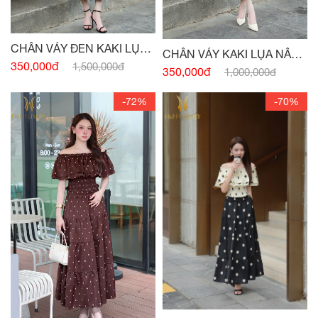
CHÂN VÁY ĐEN KAKI LỤA
CHÂN VÁY KAKI LỤA NÂU
XẾP LY
350,000đ
1,500,000đ
TÂY XẾP LY
350,000đ
1,000,000đ
-72%
-70%