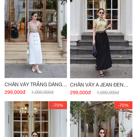
CHÂN VÁY TRẮNG DÁNG A
CHÂN VÁY A JEAN ĐEN
BẤU LY ĐÍNH CÚC -
(HẾT
BẤU LY ĐÍNH CÚC -
(HẾT
299,000đ
299,000đ
1,000,000đ
1,000,000đ
HÀNG)
HÀNG)
-70%
-70%