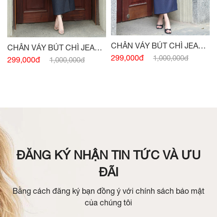
CHÂN VÁY BÚT CHÌ JEAN
CHÂN VÁY BÚT CHÌ JEAN
LỤA XANH TÀ LẬT
299,000đ
1,000,000đ
ĐEN TÀ LẬT ĐÍNH CHARM
299,000đ
1,000,000đ
ĐĂNG KÝ NHẬN TIN TỨC VÀ ƯU
ĐÃI
Bằng cách đăng ký bạn đồng ý với chính sách bảo mật
của chúng tôi