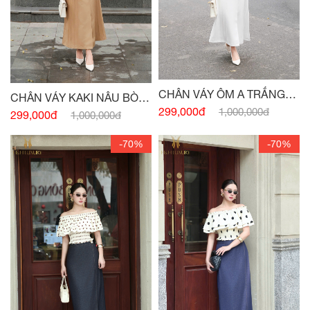
CHÂN VÁY ÔM A TRẮNG
CHÂN VÁY KAKI NÂU BÒ
ĐÍNH CÚC KHUY ĐỒNG -
299,000đ
1,000,000đ
MÍ THÂN ĐÍNH CÚC -
(HẾT
299,000đ
1,000,000đ
(HẾT HÀNG)
HÀNG)
-70%
-70%