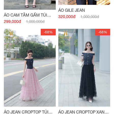
ÁO GILE JEAN
ÁO CAM TẰM GẤM TÚI
320,000đ
1,000,000đ
NGỰC
299,000đ
1,000,000đ
-68%
-68%
ÁO JEAN CROPTOP TÚI
ÁO JEAN CROPTOP XANH