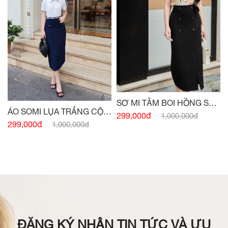
SƠ MI TẰM BOI HỒNG SEN
ÁO SOMI LỤA TRẮNG CỘC
SIÊU NHẸ
299,000đ
1,000,000đ
TAY BẤU MÍ THÂN
299,000đ
1,000,000đ
ĐĂNG KÝ NHẬN TIN TỨC VÀ ƯU