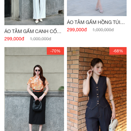
ÁO TẰM GẤM HỒNG TÚI
NGỰC
299,000đ
1,000,000đ
ÁO TẰM GẤM CANH CỐM
TÚI NGỰC
299,000đ
1,000,000đ
-70%
-68%