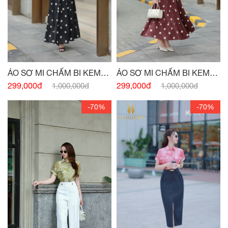
ÁO SƠ MI CHẤM BI KEM
ÁO SƠ MI CHẤM BI KEM
ĐEN CHUN VAI
ĐỎ CHUN VAI
299,000đ
299,000đ
1,000,000đ
1,000,000đ
-70%
-70%