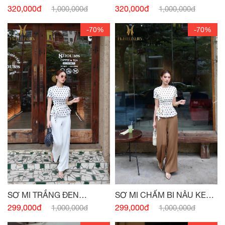
NGỰC
NAVY
320,000đ
320,000đ
1,000,000đ
1,000,000đ
-70%
-70%
SƠ MI TRẮNG ĐEN
SƠ MI CHẤM BI NÂU KEM
PEPLUM NƠ EO
PEPLUM
299,000đ
299,000đ
1,000,000đ
1,000,000đ