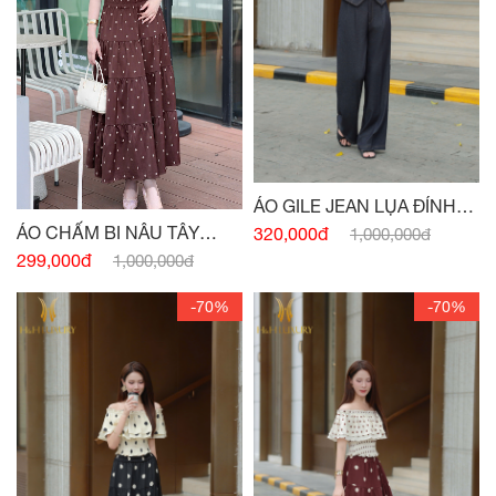
ÁO GILE JEAN LỤA ĐÍNH
CÚC
ÁO CHẤM BI NÂU TÂY
320,000đ
1,000,000đ
CHUN EO
299,000đ
1,000,000đ
-70%
-70%