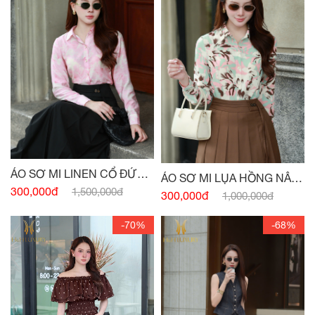
ÁO SƠ MI LINEN CỔ ĐỨC
ÁO SƠ MI LỤA HỒNG NÂU
HỒNG PASTEL
300,000đ
1,500,000đ
TÂY CỔ ĐỨC
300,000đ
1,000,000đ
-70%
-68%