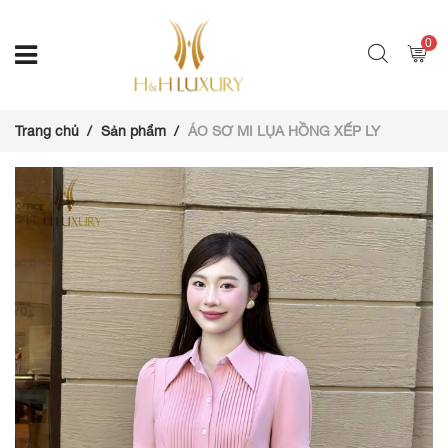
0
Trang chủ
Sản phẩm
ÁO SƠ MI LỤA HỒNG XẾP LY