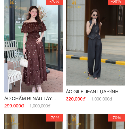
-70%
-68%
ÁO GILE JEAN LỤA ĐÍNH
CÚC
ÁO CHẤM BI NÂU TÂY
320,000đ
1,000,000đ
CHUN EO
299,000đ
1,000,000đ
-70%
-70%