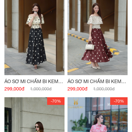
ÁO SƠ MI CHẤM BI KEM
ÁO SƠ MI CHẤM BI KEM
ĐEN CHUN VAI
ĐỎ CHUN VAI
299,000đ
299,000đ
1,000,000đ
1,000,000đ
-70%
-70%