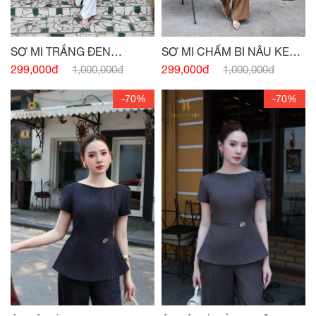
SƠ MI TRẮNG ĐEN
SƠ MI CHẤM BI NÂU KEM
PEPLUM NƠ EO
PEPLUM
299,000đ
299,000đ
1,000,000đ
1,000,000đ
-70%
-70%