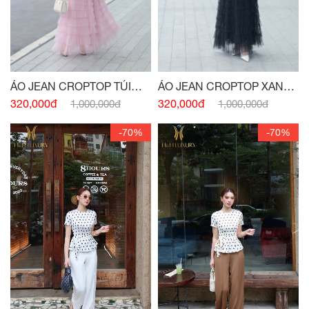
ÁO JEAN CROPTOP TÚI
ÁO JEAN CROPTOP XANH
NGỰC
NAVY
320,000đ
320,000đ
1,000,000đ
1,000,000đ
-70%
-70%