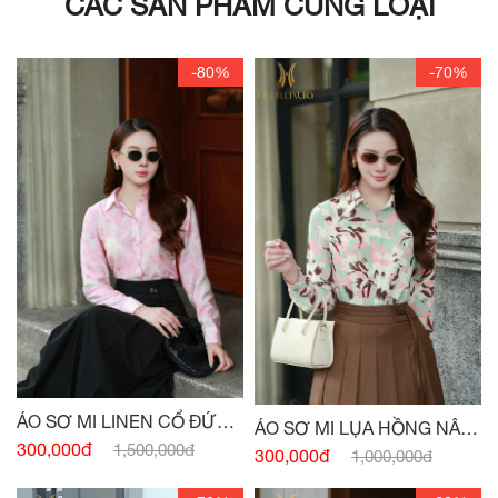
CÁC SẢN PHẨM CÙNG LOẠI
-80%
-70%
ÁO SƠ MI LINEN CỔ ĐỨC
ÁO SƠ MI LỤA HỒNG NÂU
HỒNG PASTEL
300,000đ
1,500,000đ
TÂY CỔ ĐỨC
300,000đ
1,000,000đ