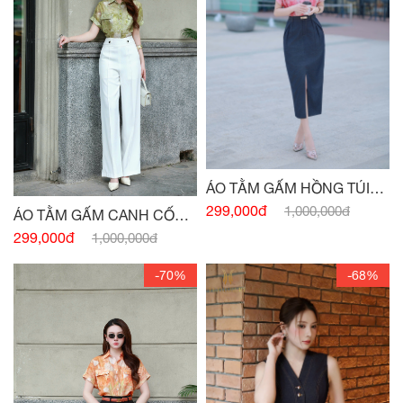
ÁO TẰM GẤM HỒNG TÚI
NGỰC
299,000đ
1,000,000đ
ÁO TẰM GẤM CANH CỐM
TÚI NGỰC
299,000đ
1,000,000đ
-70%
-68%