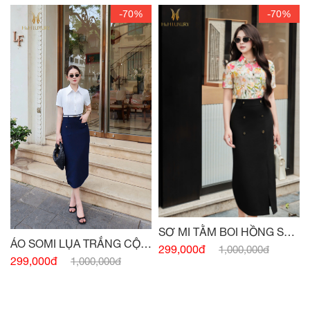
-70%
-70%
SƠ MI TẰM BOI HỒNG SEN
ÁO SOMI LỤA TRẮNG CỘC
SIÊU NHẸ
299,000đ
1,000,000đ
TAY BẤU MÍ THÂN
299,000đ
1,000,000đ