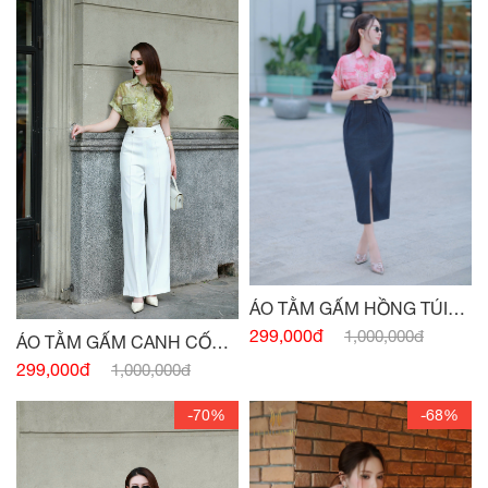
ÁO TẰM GẤM HỒNG TÚI
NGỰC
299,000đ
1,000,000đ
ÁO TẰM GẤM CANH CỐM
TÚI NGỰC
299,000đ
1,000,000đ
-70%
-68%