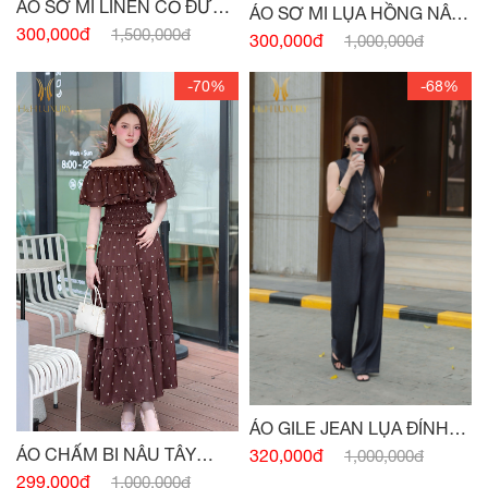
ÁO SƠ MI LINEN CỔ ĐỨC
ÁO SƠ MI LỤA HỒNG NÂU
HỒNG PASTEL
300,000đ
1,500,000đ
TÂY CỔ ĐỨC
300,000đ
1,000,000đ
-70%
-68%
ÁO GILE JEAN LỤA ĐÍNH
CÚC
ÁO CHẤM BI NÂU TÂY
320,000đ
1,000,000đ
CHUN EO
299,000đ
1,000,000đ