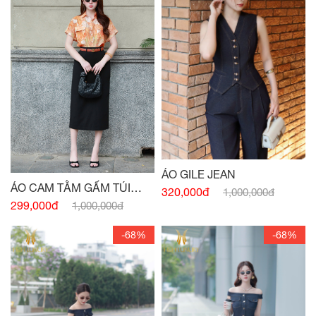
ÁO GILE JEAN
ÁO CAM TẰM GẤM TÚI
320,000đ
1,000,000đ
NGỰC
299,000đ
1,000,000đ
-68%
-68%