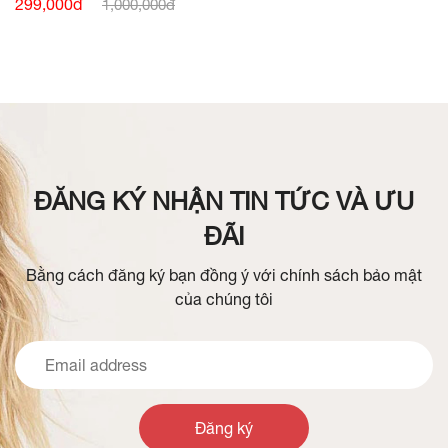
TAY BẤU MÍ THÂN
299,000đ
1,000,000đ
ĐĂNG KÝ NHẬN TIN TỨC VÀ ƯU
ĐÃI
Bằng cách đăng ký bạn đồng ý với chính sách bảo mật
của chúng tôi
Đăng ký