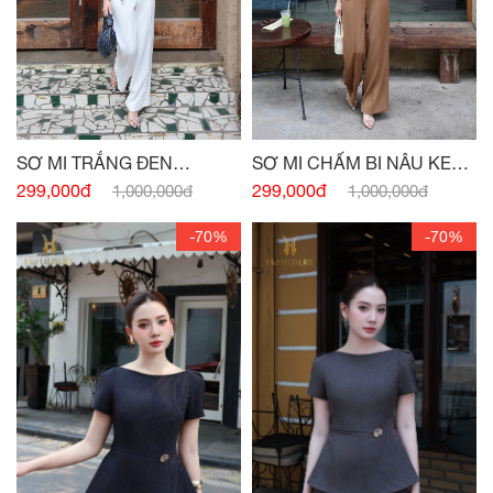
SƠ MI TRẮNG ĐEN
SƠ MI CHẤM BI NÂU KEM
PEPLUM NƠ EO
PEPLUM
299,000đ
299,000đ
1,000,000đ
1,000,000đ
-70%
-70%