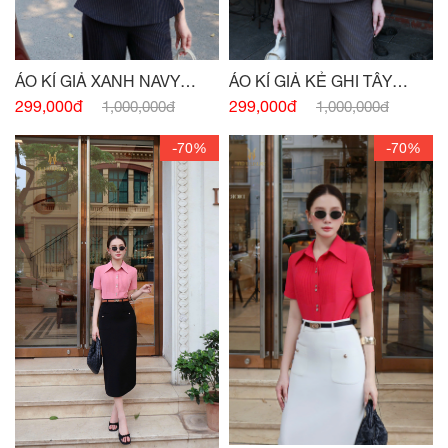
ÁO KÍ GIẢ XANH NAVY
ÁO KÍ GIẢ KẺ GHI TÂY
ĐÍNH CHARM
ĐÍNH CHARM EO
299,000đ
299,000đ
1,000,000đ
1,000,000đ
-70%
-70%