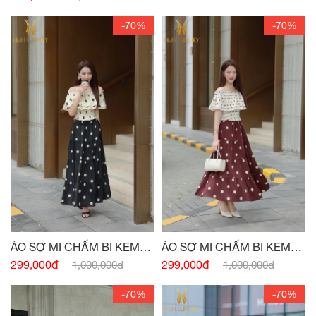
-70%
-70%
ÁO SƠ MI CHẤM BI KEM
ÁO SƠ MI CHẤM BI KEM
ĐEN CHUN VAI
ĐỎ CHUN VAI
299,000đ
299,000đ
1,000,000đ
1,000,000đ
-70%
-70%