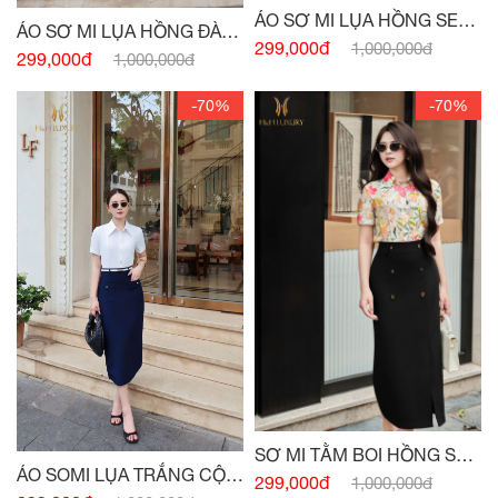
ÁO SƠ MI LỤA HỒNG SEN
ÁO SƠ MI LỤA HỒNG ĐÀO
BẤU LY THÂN
299,000đ
1,000,000đ
CỘC TAY BẤU MI
299,000đ
1,000,000đ
-70%
-70%
SƠ MI TẰM BOI HỒNG SEN
ÁO SOMI LỤA TRẮNG CỘC
SIÊU NHẸ
299,000đ
1,000,000đ