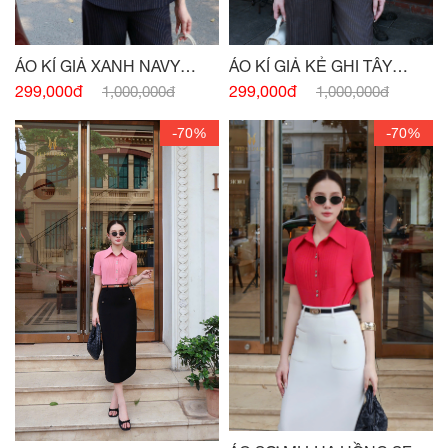
ÁO KÍ GIẢ XANH NAVY
ÁO KÍ GIẢ KẺ GHI TÂY
ĐÍNH CHARM
ĐÍNH CHARM EO
299,000đ
299,000đ
1,000,000đ
1,000,000đ
-70%
-70%