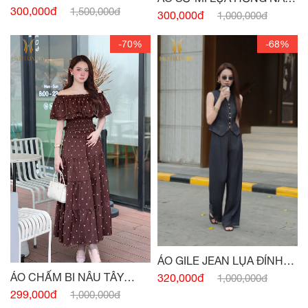
HỒNG PASTEL
300,000đ
1,500,000đ
TÂY CỔ ĐỨC
300,000đ
1,000,000đ
-70%
-68%
ÁO GILE JEAN LỤA ĐÍNH
CÚC
ÁO CHẤM BI NÂU TÂY
320,000đ
1,000,000đ
CHUN EO
299,000đ
1,000,000đ