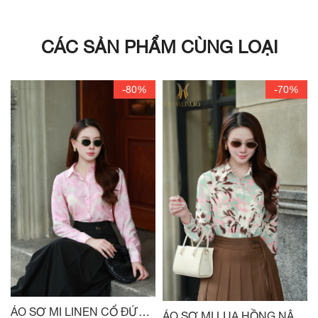
CÁC SẢN PHẨM CÙNG LOẠI
-80%
-70%
ÁO SƠ MI LINEN CỔ ĐỨC
ÁO SƠ MI LỤA HỒNG NÂU