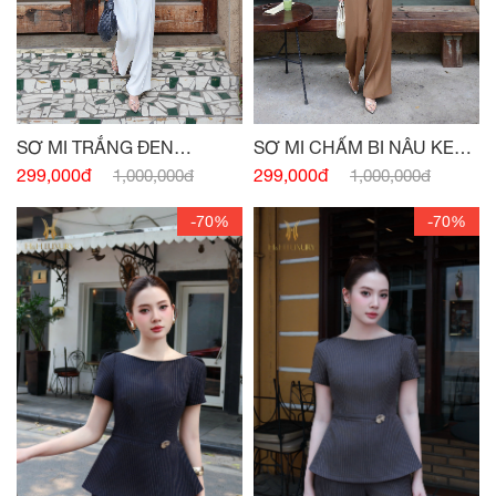
SƠ MI TRẮNG ĐEN
SƠ MI CHẤM BI NÂU KEM
PEPLUM NƠ EO
PEPLUM
299,000đ
299,000đ
1,000,000đ
1,000,000đ
-70%
-70%