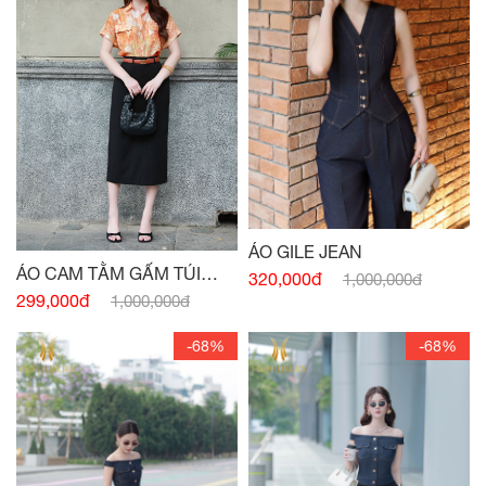
ÁO GILE JEAN
ÁO CAM TẰM GẤM TÚI
320,000đ
1,000,000đ
NGỰC
299,000đ
1,000,000đ
-68%
-68%