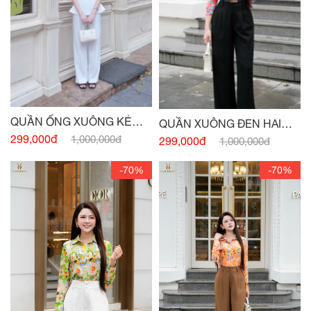
QUẦN ỐNG XUÔNG KẺ
QUẦN XUÔNG ĐEN HAI
TRẮNG
299,000đ
TÚI SƯỜN
1,000,000đ
299,000đ
1,000,000đ
-70%
-70%