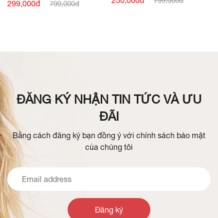
799,000đ
TRƯỚC
299,000đ
799,000đ
ĐĂNG KÝ NHẬN TIN TỨC VÀ ƯU
ĐÃI
Bằng cách đăng ký bạn đồng ý với chính sách bảo mật
của chúng tôi
Đăng ký