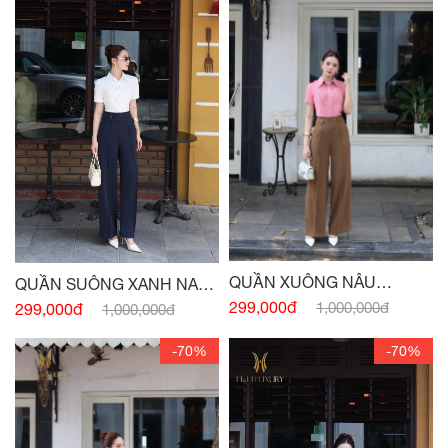
QUẦN XUÔNG NÂU
QUẦN SUÔNG XANH NAVY
CAPUCHINO CÚC EO
CÚC EO
299,000đ
1,000,000đ
299,000đ
1,000,000đ
-70%
-70%