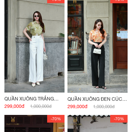
QUẦN XUÔNG TRẮNG
QUẦN XUÔNG ĐEN CÚC
CÚC EO TÚI TRƯỚC
EO
299,000đ
1,000,000đ
299,000đ
1,000,000đ
-70%
-70%