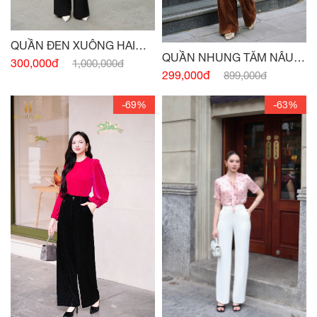
QUẦN ĐEN XUÔNG HAI
QUẦN NHUNG TĂM NÂU
TÚI TRƯỚC
300,000đ
1,000,000đ
BÒ 2 TÚI
299,000đ
899,000đ
-69%
-63%