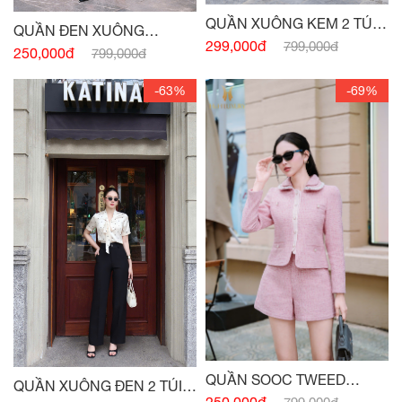
QUẦN XUÔNG KEM 2 TÚI
QUẦN ĐEN XUÔNG
TRƯỚC
299,000đ
799,000đ
NHUNG TĂM
250,000đ
799,000đ
-63%
-69%
QUẦN SOOC TWEED
QUẦN XUÔNG ĐEN 2 TÚI
HỒNG
250,000đ