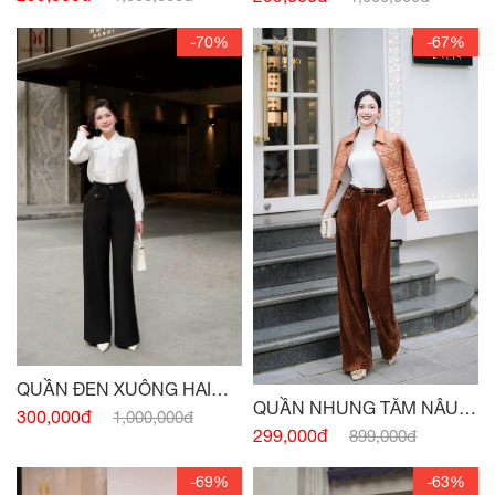
-70%
-67%
QUẦN ĐEN XUÔNG HAI
QUẦN NHUNG TĂM NÂU
TÚI TRƯỚC
300,000đ
1,000,000đ
BÒ 2 TÚI
299,000đ
899,000đ
-69%
-63%