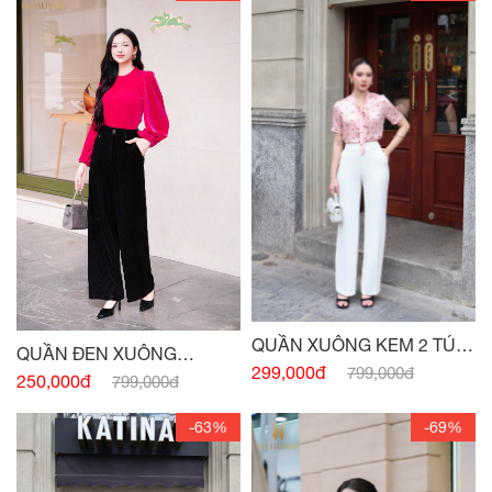
QUẦN XUÔNG KEM 2 TÚI
QUẦN ĐEN XUÔNG
TRƯỚC
299,000đ
799,000đ
NHUNG TĂM
250,000đ
799,000đ
-63%
-69%