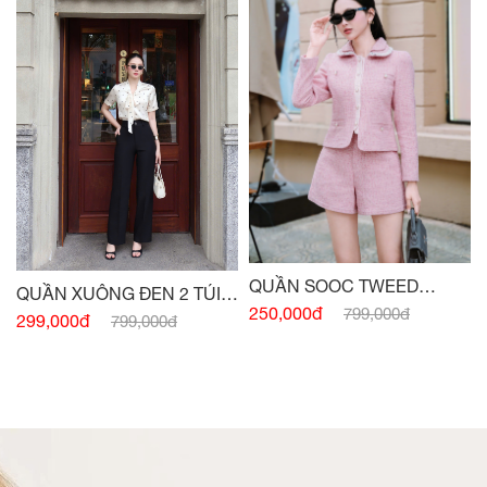
QUẦN SOOC TWEED
QUẦN XUÔNG ĐEN 2 TÚI
HỒNG
250,000đ
799,000đ
TRƯỚC
299,000đ
799,000đ