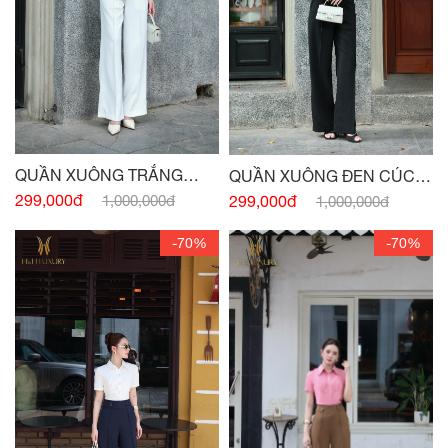
QUẦN XUÔNG TRẮNG
QUẦN XUÔNG ĐEN CÚC
CÚC EO TÚI TRƯỚC
EO
299,000đ
1,000,000đ
299,000đ
1,000,000đ
-70%
-70%