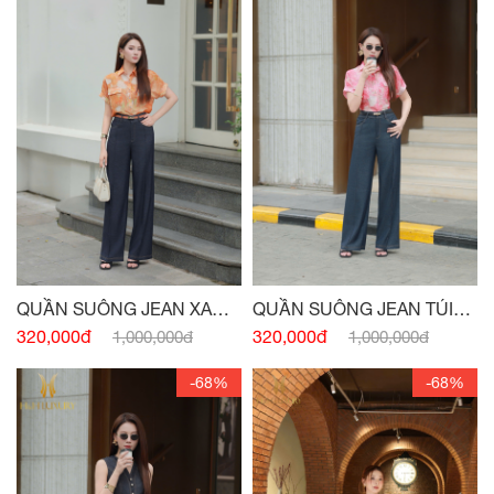
QUẦN SUÔNG JEAN XANH
QUẦN SUÔNG JEAN TÚI
NAVY
TRƯỚC
320,000đ
320,000đ
1,000,000đ
1,000,000đ
-68%
-68%