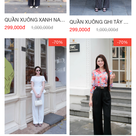
QUẦN XUÔNG XANH NAVY
QUẦN XUÔNG GHI TÂY HAI
HAI TÚI TRƯỚC
299,000đ
1,000,000đ
TÚI TRƯỚC
299,000đ
1,000,000đ
-70%
-70%