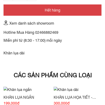
Hết hàng
Xem danh sách showroom
Hotline Mua Hàng
02466882469
Miễn phí từ (8:30 - 17:00) mỗi ngày
Khăn lụa dài
CÁC SẢN PHẨM CÙNG LOẠI
KHĂN LỤA NGẮN
KHĂN LỤA HỌA TIẾT -
(HẾT HÀNG)
199,000đ
300,000đ