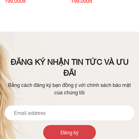
HÀNG)
HÀNG)
199,000đ
199,000đ
ĐĂNG KÝ NHẬN TIN TỨC VÀ ƯU
ĐÃI
Bằng cách đăng ký bạn đồng ý với chính sách bảo mật
của chúng tôi
Đăng ký