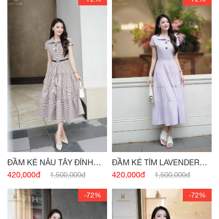
ĐẦM KẺ NÂU TÂY ĐÍNH
ĐẦM KẺ TÍM LAVENDER
CÚC
ĐÍNH CÚC
420,000đ
420,000đ
1,500,000đ
1,500,000đ
-72%
-72%