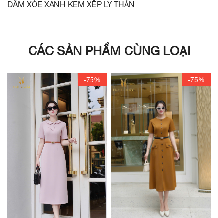
ĐẦM XÒE XANH KEM XẾP LY THÂN
CÁC SẢN PHẨM CÙNG LOẠI
-75%
-75%