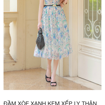
ĐẦM XÒE XANH KEM XẾP LY THÂN