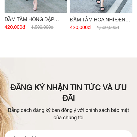
ĐẦM TẰM HỒNG DẬP
ĐẦM TẰM HOA NHÍ ĐEN
NHĂN CỔ V
CỔ V
420,000đ
420,000đ
1,500,000đ
1,500,000đ
ĐĂNG KÝ NHẬN TIN TỨC VÀ ƯU
ĐÃI
Bằng cách đăng ký bạn đồng ý với chính sách bảo mật
của chúng tôi