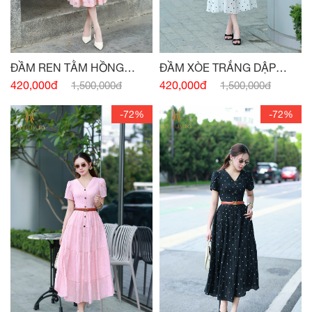
ĐẦM REN TẰM HỒNG
ĐẦM XÒE TRẮNG DẬP
THẠCH ANH
NHĂN CỔ V
420,000đ
420,000đ
1,500,000đ
1,500,000đ
-72%
-72%