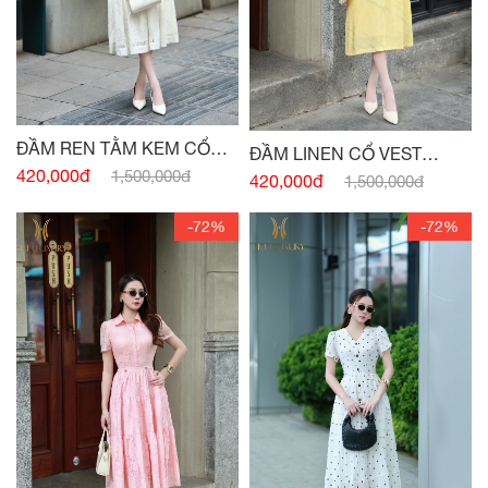
ĐẦM REN TẰM KEM CỔ
ĐẦM LINEN CỔ VEST
ĐỨC
420,000đ
1,500,000đ
VÀNG BƠ ĐAI EO
420,000đ
1,500,000đ
-72%
-72%