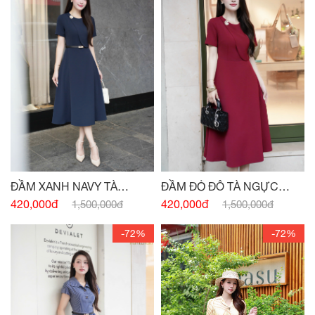
ĐẦM XANH NAVY TÀ
ĐẦM ĐỎ ĐÔ TÀ NGỰC
NGỰC ĐÍNH CHARM
ĐÍNH CHARM
420,000đ
420,000đ
1,500,000đ
1,500,000đ
-72%
-72%