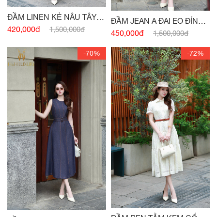
ĐẦM LINEN KẺ NÂU TÂY
ĐẦM JEAN A ĐAI EO ĐÍNH
CỔ VEST
420,000đ
1,500,000đ
CÚC
450,000đ
1,500,000đ
-70%
-72%