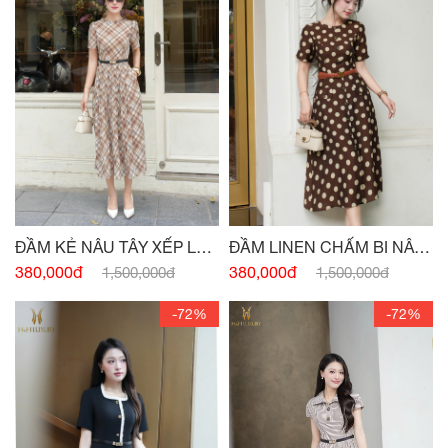
ĐẦM KẺ NÂU TÂY XẾP LY
ĐẦM LINEN CHẤM BI NÂU
THÂN
TÂY ĐÍNH CÚC
380,000đ
380,000đ
1,500,000đ
1,500,000đ
-72%
-72%