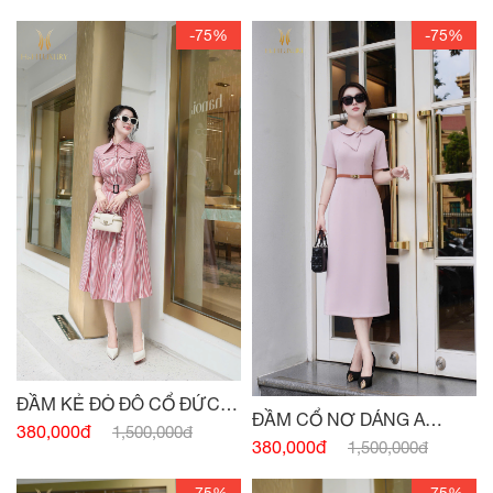
-75%
-75%
ĐẦM KẺ ĐỎ ĐÔ CỔ ĐỨC
ĐẦM CỔ NƠ DÁNG A
ĐAI EO
380,000đ
1,500,000đ
HỒNG PASTEL
380,000đ
1,500,000đ