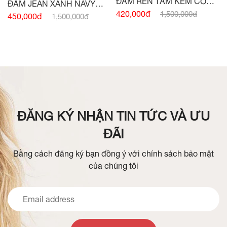
ĐẦM REN TẰM KEM CỔ
ĐẦM JEAN XANH NAVY
ĐỨC
420,000đ
1,500,000đ
SÁT NÁCH ĐAI EO
450,000đ
1,500,000đ
ĐĂNG KÝ NHẬN TIN TỨC VÀ ƯU
ĐÃI
Bằng cách đăng ký bạn đồng ý với chính sách bảo mật
của chúng tôi