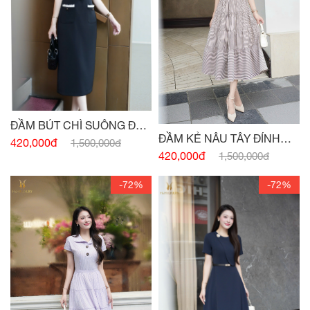
ĐẦM BÚT CHÌ SUÔNG ĐEN
ĐẦM KẺ NÂU TÂY ĐÍNH
HAI TÚI
420,000đ
1,500,000đ
CÚC
420,000đ
1,500,000đ
-72%
-72%