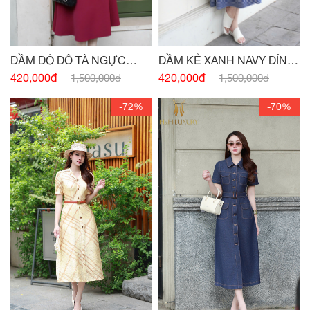
ĐẦM ĐỎ ĐÔ TÀ NGỰC
ĐẦM KẺ XANH NAVY ĐÍNH
ĐÍNH CHARM
CÚC
420,000đ
420,000đ
1,500,000đ
1,500,000đ
-72%
-70%