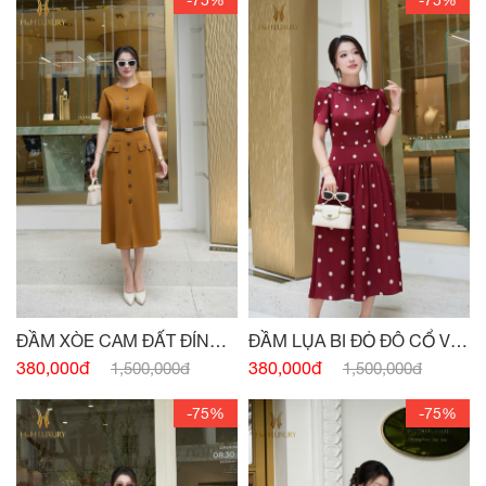
-75%
-75%
ĐẦM XÒE CAM ĐẤT ĐÍNH
ĐẦM LỤA BI ĐỎ ĐÔ CỔ V
CÚC
SAU
380,000đ
380,000đ
1,500,000đ
1,500,000đ
-75%
-75%