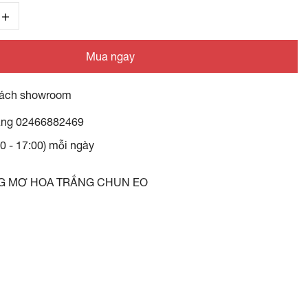
Mua ngay
ách showroom
àng
02466882469
30 - 17:00) mỗi ngày
G MƠ HOA TRẮNG CHUN EO