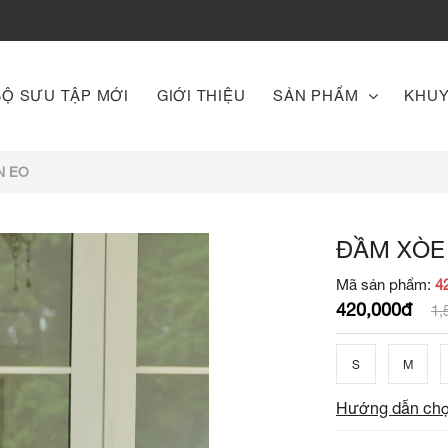
BỘ SƯU TẬP MỚI
GIỚI THIỆU
SẢN PHẨM
KHUY
N EO
ĐẦM XÒE
Mã sản phẩm:
4
420,000đ
1,
S
M
Hướng dẫn chọ