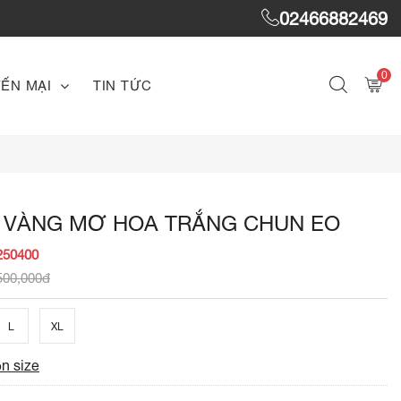
02466882469
0
ẾN MẠI
TIN TỨC
 VÀNG MƠ HOA TRẮNG CHUN EO
250400
500,000đ
L
XL
n size