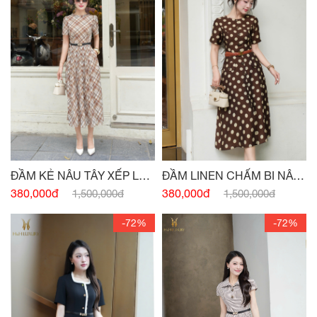
ĐẦM KẺ NÂU TÂY XẾP LY
ĐẦM LINEN CHẤM BI NÂU
THÂN
TÂY ĐÍNH CÚC
380,000đ
380,000đ
1,500,000đ
1,500,000đ
-72%
-72%