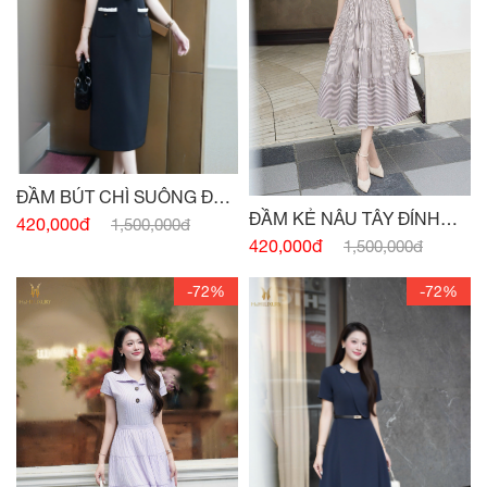
ĐẦM BÚT CHÌ SUÔNG ĐEN
ĐẦM KẺ NÂU TÂY ĐÍNH
HAI TÚI
420,000đ
1,500,000đ
CÚC
420,000đ
1,500,000đ
-72%
-72%