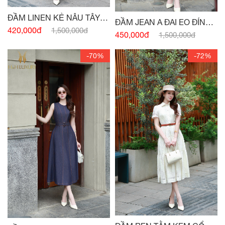
ĐẦM LINEN KẺ NÂU TÂY
ĐẦM JEAN A ĐAI EO ĐÍNH
CỔ VEST
420,000đ
1,500,000đ
CÚC
450,000đ
1,500,000đ
-70%
-72%