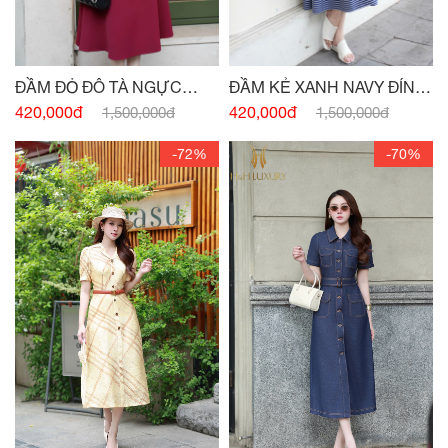
ĐẦM ĐỎ ĐÔ TÀ NGỰC
ĐẦM KẺ XANH NAVY ĐÍNH
ĐÍNH CHARM
CÚC
420,000đ
420,000đ
1,500,000đ
1,500,000đ
-72%
-70%