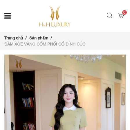
0
Trang chủ
Sản phẩm
ĐẦM XÒE VÀNG CỐM PHỐI CỔ ĐÍNH CÚC