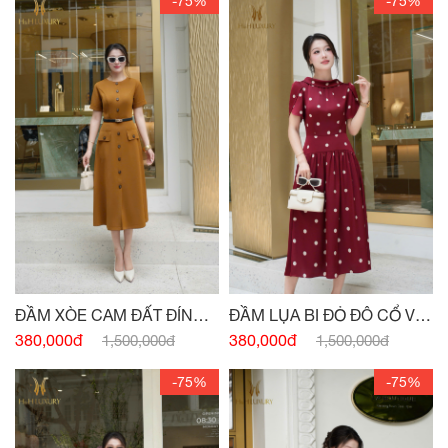
-75%
-75%
ĐẦM XÒE CAM ĐẤT ĐÍNH
ĐẦM LỤA BI ĐỎ ĐÔ CỔ V
CÚC
SAU
380,000đ
380,000đ
1,500,000đ
1,500,000đ
-75%
-75%