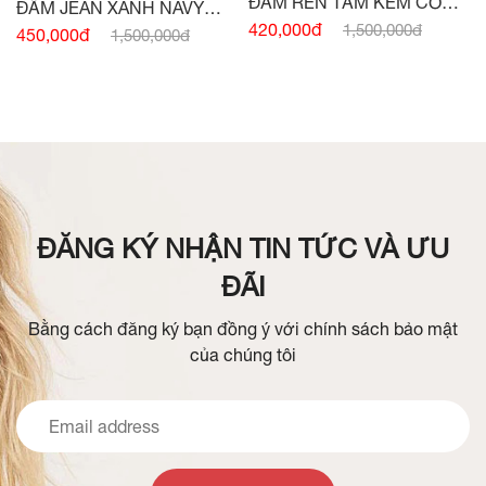
ĐẦM REN TẰM KEM CỔ
ĐẦM JEAN XANH NAVY
ĐỨC
420,000đ
1,500,000đ
SÁT NÁCH ĐAI EO
450,000đ
1,500,000đ
ĐĂNG KÝ NHẬN TIN TỨC VÀ ƯU
ĐÃI
Bằng cách đăng ký bạn đồng ý với chính sách bảo mật
của chúng tôi