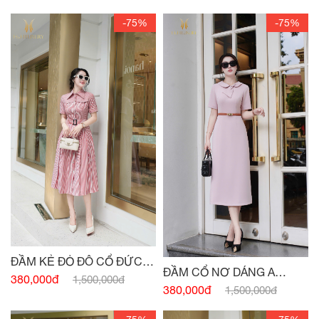
-75%
-75%
ĐẦM KẺ ĐỎ ĐÔ CỔ ĐỨC
ĐẦM CỔ NƠ DÁNG A
ĐAI EO
380,000đ
1,500,000đ
HỒNG PASTEL
380,000đ
1,500,000đ