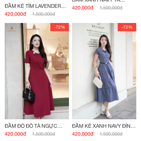
ĐẦM KẺ TÍM LAVENDER
NGỰC ĐÍNH CHARM
420,000đ
1,500,000đ
ĐÍNH CÚC
420,000đ
1,500,000đ
-72%
-72%
ĐẦM ĐỎ ĐÔ TÀ NGỰC
ĐẦM KẺ XANH NAVY ĐÍNH
ĐÍNH CHARM
CÚC
420,000đ
420,000đ
1,500,000đ
1,500,000đ