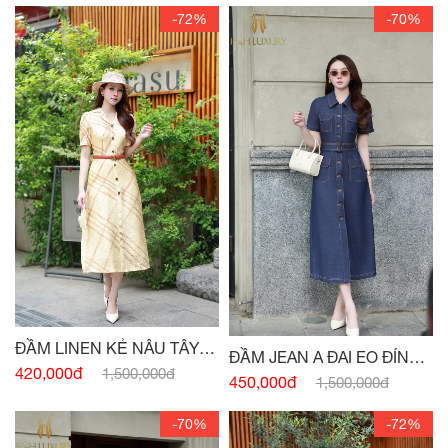
-72%
-70%
ĐẦM LINEN KẺ NÂU TÂY
ĐẦM JEAN A ĐAI EO ĐÍNH
CỔ VEST
420,000đ
1,500,000đ
CÚC
450,000đ
1,500,000đ
-70%
-72%