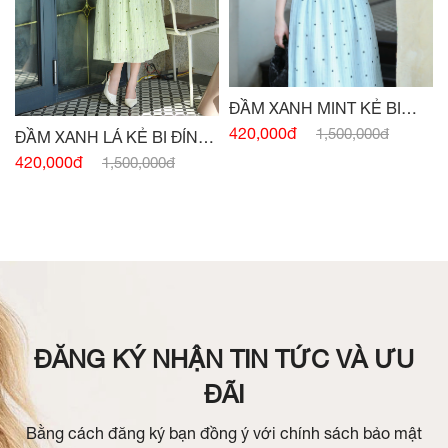
ĐẦM XANH MINT KẺ BI
ĐÍNH CÚC
420,000đ
1,500,000đ
ĐẦM XANH LÁ KẺ BI ĐÍNH
CÚC
420,000đ
1,500,000đ
ĐĂNG KÝ NHẬN TIN TỨC VÀ ƯU
ĐÃI
Bằng cách đăng ký bạn đồng ý với chính sách bảo mật