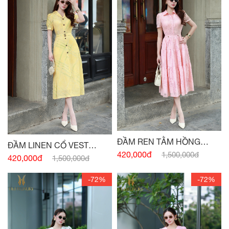
ĐẦM REN TẰM HỒNG
ĐẦM LINEN CỔ VEST
THẠCH ANH
420,000đ
1,500,000đ
VÀNG BƠ ĐAI EO
420,000đ
1,500,000đ
-72%
-72%