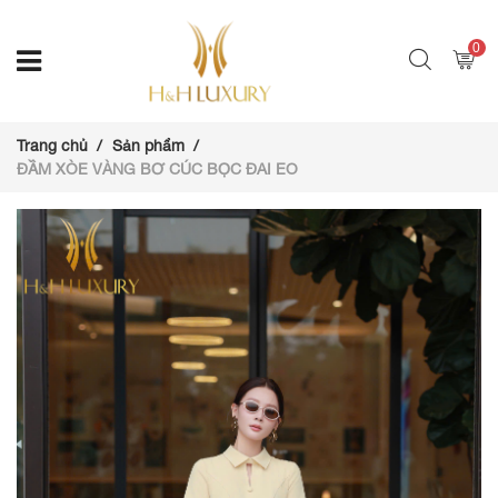
0
Trang chủ
Sản phẩm
ĐẦM XÒE VÀNG BƠ CÚC BỌC ĐAI EO