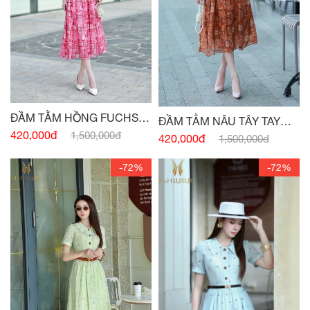
ĐẦM TẰM HỒNG FUCHSIA
ĐẦM TẰM NÂU TÂY TAY
TAY CÁNH HỒNG
420,000đ
1,500,000đ
CÁNH HỒNG
420,000đ
1,500,000đ
-72%
-72%