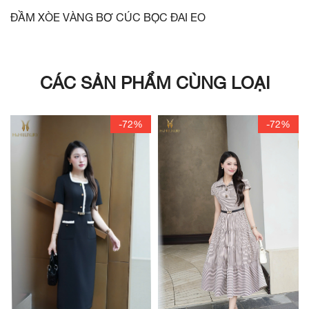
ĐẦM XÒE VÀNG BƠ CÚC BỌC ĐAI EO
CÁC SẢN PHẨM CÙNG LOẠI
-72%
-72%