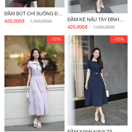
ĐẦM BÚT CHÌ SUÔNG ĐEN
ĐẦM KẺ NÂU TÂY ĐÍNH
HAI TÚI
420,000đ
1,500,000đ
CÚC
420,000đ
1,500,000đ
-72%
-72%
ĐẦM XANH NAVY TÀ