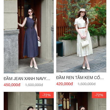
ĐẦM REN TẰM KEM CỔ
ĐẦM JEAN XANH NAVY
ĐỨC
420,000đ
1,500,000đ
SÁT NÁCH ĐAI EO
450,000đ
1,500,000đ
-72%
-72%