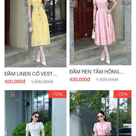
ĐẦM REN TẰM HỒNG
ĐẦM LINEN CỔ VEST
THẠCH ANH
420,000đ
1,500,000đ
VÀNG BƠ ĐAI EO
420,000đ
1,500,000đ
-72%
-72%