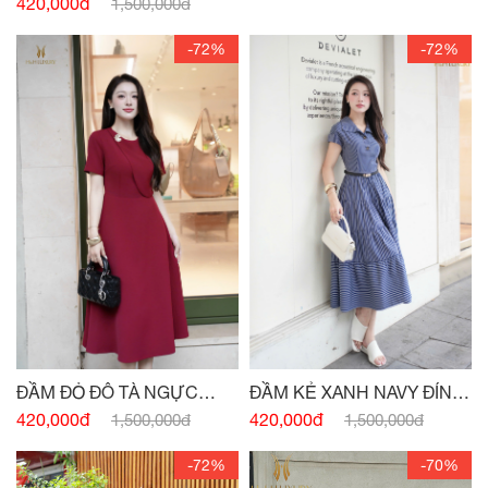
ĐÍNH CÚC
420,000đ
1,500,000đ
-72%
-72%
ĐẦM ĐỎ ĐÔ TÀ NGỰC
ĐẦM KẺ XANH NAVY ĐÍNH
ĐÍNH CHARM
CÚC
420,000đ
420,000đ
1,500,000đ
1,500,000đ
-72%
-70%