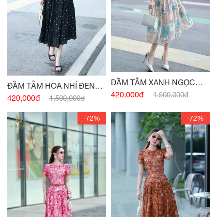
ĐẦM TẰM XANH NGỌC
ĐẦM TẰM HOA NHÍ ĐEN
TAY CÁNH HỒNG
420,000đ
1,500,000đ
CỔ V
420,000đ
1,500,000đ
-72%
-72%