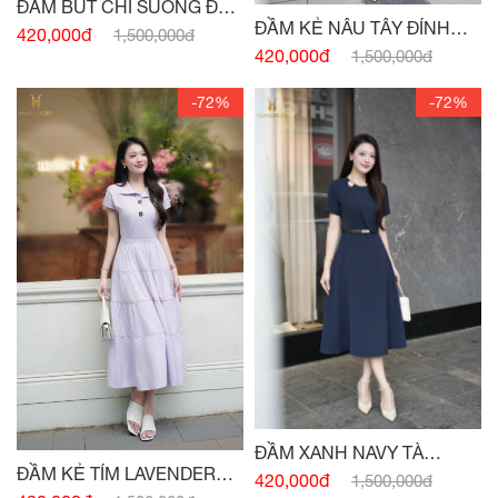
ĐẦM BÚT CHÌ SUÔNG ĐEN
ĐẦM KẺ NÂU TÂY ĐÍNH
HAI TÚI
420,000đ
1,500,000đ
CÚC
420,000đ
1,500,000đ
-72%
-72%
ĐẦM XANH NAVY TÀ
ĐẦM KẺ TÍM LAVENDER
NGỰC ĐÍNH CHARM
420,000đ
1,500,000đ