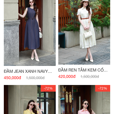
ĐẦM REN TẰM KEM CỔ
ĐẦM JEAN XANH NAVY
ĐỨC
420,000đ
1,500,000đ
SÁT NÁCH ĐAI EO
450,000đ
1,500,000đ
-72%
-72%