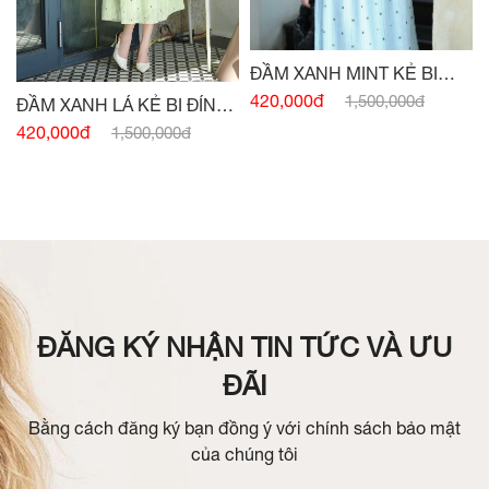
ĐẦM XANH MINT KẺ BI
ĐÍNH CÚC
420,000đ
1,500,000đ
ĐẦM XANH LÁ KẺ BI ĐÍNH
CÚC
420,000đ
1,500,000đ
ĐĂNG KÝ NHẬN TIN TỨC VÀ ƯU
ĐÃI
Bằng cách đăng ký bạn đồng ý với chính sách bảo mật
của chúng tôi