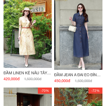
ĐẦM LINEN KẺ NÂU TÂY
ĐẦM JEAN A ĐAI EO ĐÍNH
CỔ VEST
420,000đ
1,500,000đ
CÚC
450,000đ
1,500,000đ
-70%
-72%