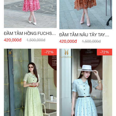
ĐẦM TẰM HỒNG FUCHSIA
ĐẦM TẰM NÂU TÂY TAY
TAY CÁNH HỒNG
420,000đ
1,500,000đ
CÁNH HỒNG
420,000đ
1,500,000đ
-72%
-72%