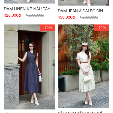
ĐẦM LINEN KẺ NÂU TÂY
ĐẦM JEAN A ĐAI EO ĐÍNH
CỔ VEST
420,000đ
1,500,000đ
CÚC
450,000đ
1,500,000đ
-70%
-72%