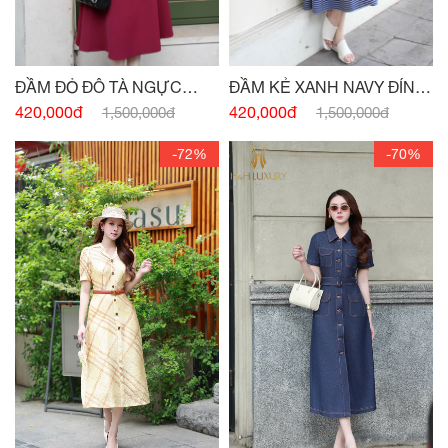
ĐẦM ĐỎ ĐÔ TÀ NGỰC
ĐẦM KẺ XANH NAVY ĐÍNH
ĐÍNH CHARM
CÚC
420,000đ
420,000đ
1,500,000đ
1,500,000đ
-72%
-70%