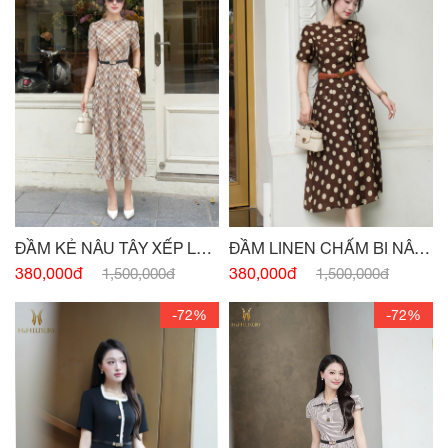
ĐẦM KẺ NÂU TÂY XẾP LY
ĐẦM LINEN CHẤM BI NÂU
THÂN
TÂY ĐÍNH CÚC
380,000đ
380,000đ
1,500,000đ
1,500,000đ
-72%
-72%