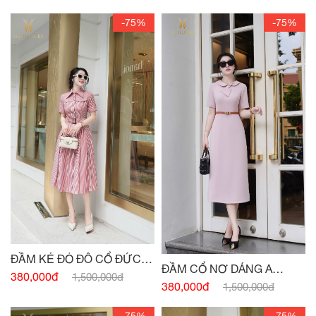
-75%
-75%
ĐẦM KẺ ĐỎ ĐÔ CỔ ĐỨC
ĐẦM CỔ NƠ DÁNG A
ĐAI EO
380,000đ
1,500,000đ
HỒNG PASTEL
380,000đ
1,500,000đ