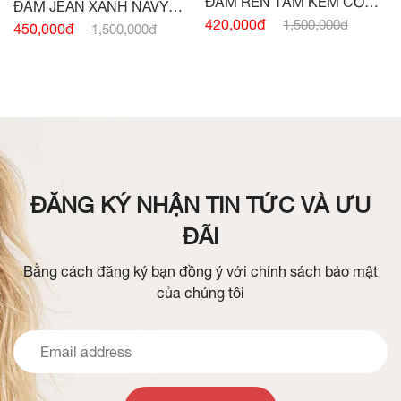
ĐẦM REN TẰM KEM CỔ
ĐẦM JEAN XANH NAVY
ĐỨC
420,000đ
1,500,000đ
SÁT NÁCH ĐAI EO
450,000đ
1,500,000đ
ĐĂNG KÝ NHẬN TIN TỨC VÀ ƯU
ĐÃI
Bằng cách đăng ký bạn đồng ý với chính sách bảo mật
của chúng tôi