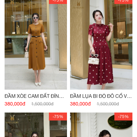
-75%
-75%
ĐẦM XÒE CAM ĐẤT ĐÍNH
ĐẦM LỤA BI ĐỎ ĐÔ CỔ V
CÚC
SAU
380,000đ
380,000đ
1,500,000đ
1,500,000đ
-75%
-75%