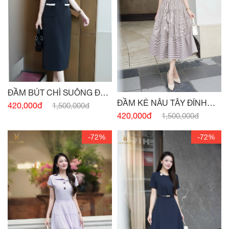
ĐẦM BÚT CHÌ SUÔNG ĐEN
ĐẦM KẺ NÂU TÂY ĐÍNH
HAI TÚI
420,000đ
1,500,000đ
CÚC
420,000đ
1,500,000đ
-72%
-72%