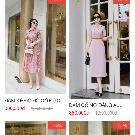
ĐẦM KẺ ĐỎ ĐÔ CỔ ĐỨC
ĐẦM CỔ NƠ DÁNG A
ĐAI EO
380,000đ
1,500,000đ
HỒNG PASTEL
380,000đ
1,500,000đ
-75%
-75%