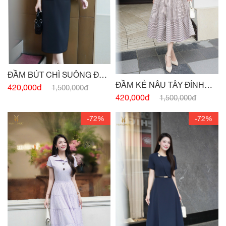
ĐẦM BÚT CHÌ SUÔNG ĐEN
ĐẦM KẺ NÂU TÂY ĐÍNH
HAI TÚI
420,000đ
1,500,000đ
CÚC
420,000đ
1,500,000đ
-72%
-72%