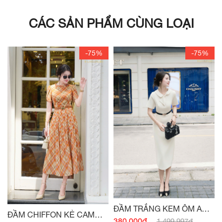
CÁC SẢN PHẨM CÙNG LOẠI
-75%
-75%
ĐẦM TRẮNG KEM ÔM A
ĐẦM CHIFFON KẺ CAM
CỔ NƠ
380,000đ
1,499,997đ