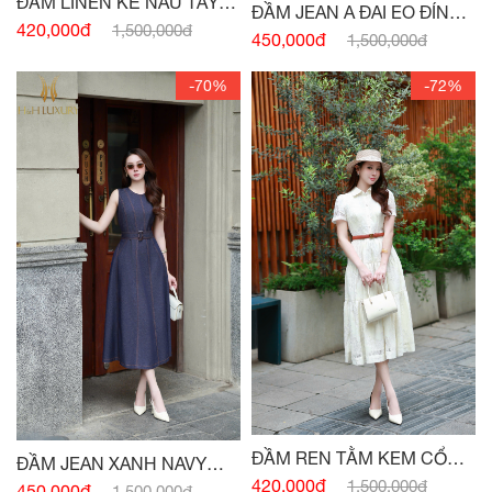
ĐẦM LINEN KẺ NÂU TÂY
ĐẦM JEAN A ĐAI EO ĐÍNH
CỔ VEST
420,000đ
1,500,000đ
CÚC
450,000đ
1,500,000đ
-70%
-72%
ĐẦM REN TẰM KEM CỔ
ĐẦM JEAN XANH NAVY
ĐỨC
420,000đ
1,500,000đ
SÁT NÁCH ĐAI EO
450,000đ
1,500,000đ