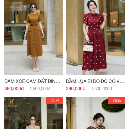
ĐẦM XÒE CAM ĐẤT ĐÍNH
ĐẦM LỤA BI ĐỎ ĐÔ CỔ V
CÚC
SAU
380,000đ
380,000đ
1,500,000đ
1,500,000đ
-75%
-75%