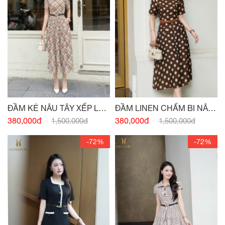
ĐẦM KẺ NÂU TÂY XẾP LY
ĐẦM LINEN CHẤM BI NÂU
THÂN
TÂY ĐÍNH CÚC
380,000đ
380,000đ
1,500,000đ
1,500,000đ
-72%
-72%