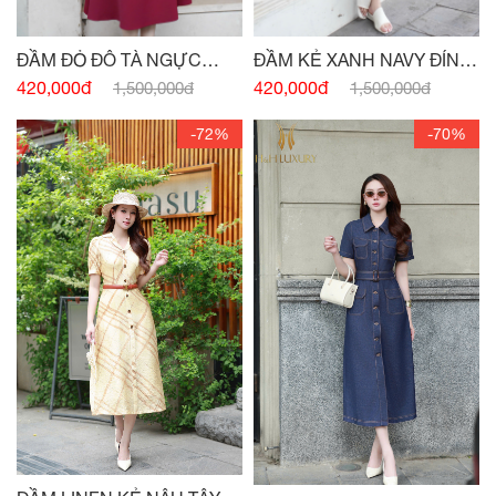
ĐẦM ĐỎ ĐÔ TÀ NGỰC
ĐẦM KẺ XANH NAVY ĐÍNH
ĐÍNH CHARM
CÚC
420,000đ
420,000đ
1,500,000đ
1,500,000đ
-72%
-70%