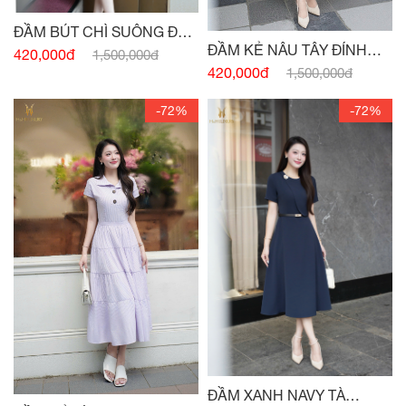
ĐẦM BÚT CHÌ SUÔNG ĐEN
ĐẦM KẺ NÂU TÂY ĐÍNH
HAI TÚI
420,000đ
1,500,000đ
CÚC
420,000đ
1,500,000đ
-72%
-72%
ĐẦM XANH NAVY TÀ