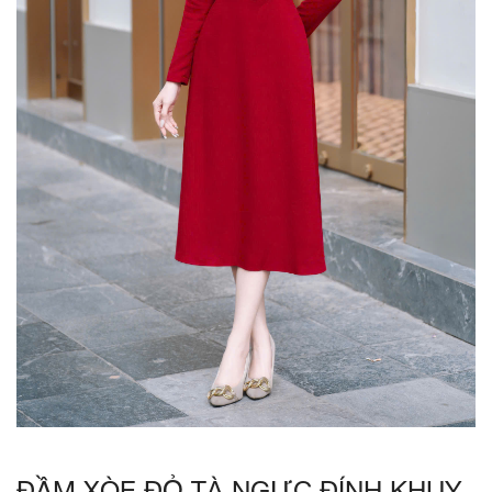
ĐẦM XÒE ĐỎ TÀ NGỰC ĐÍNH KHUY