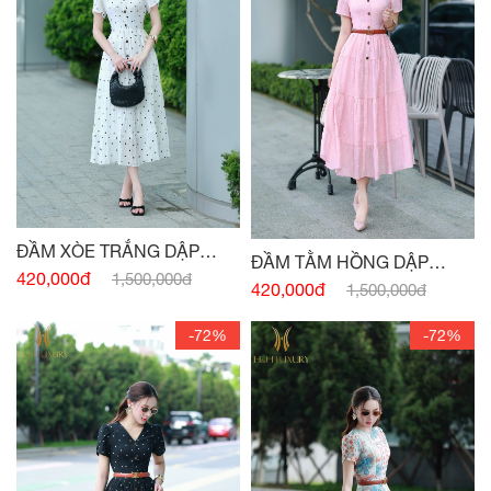
ĐẦM XÒE TRẮNG DẬP
ĐẦM TẰM HỒNG DẬP
NHĂN CỔ V
420,000đ
1,500,000đ
NHĂN CỔ V
420,000đ
1,500,000đ
-72%
-72%