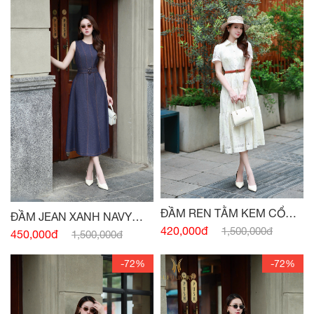
ĐẦM REN TẰM KEM CỔ
ĐẦM JEAN XANH NAVY
ĐỨC
420,000đ
1,500,000đ
SÁT NÁCH ĐAI EO
450,000đ
1,500,000đ
-72%
-72%