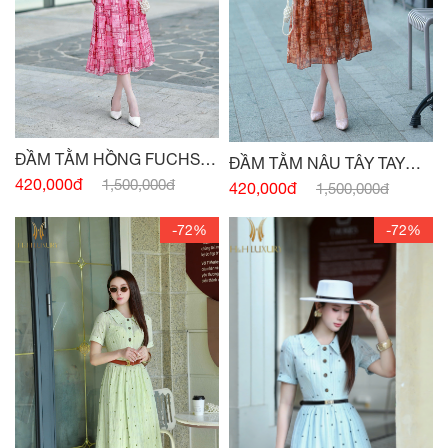
ĐẦM TẰM HỒNG FUCHSIA
ĐẦM TẰM NÂU TÂY TAY
TAY CÁNH HỒNG
420,000đ
1,500,000đ
CÁNH HỒNG
420,000đ
1,500,000đ
-72%
-72%