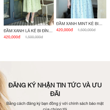
ĐẦM XANH MINT KẺ BI
ĐÍNH CÚC
420,000đ
1,500,000đ
ĐẦM XANH LÁ KẺ BI ĐÍNH
CÚC
420,000đ
1,500,000đ
ĐĂNG KÝ NHẬN TIN TỨC VÀ ƯU
ĐÃI
Bằng cách đăng ký bạn đồng ý với chính sách bảo mật
của chúng tôi