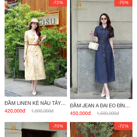
-72%
-70%
ĐẦM LINEN KẺ NÂU TÂY
ĐẦM JEAN A ĐAI EO ĐÍNH
CỔ VEST
420,000đ
1,500,000đ
CÚC
450,000đ
1,500,000đ
-70%
-72%