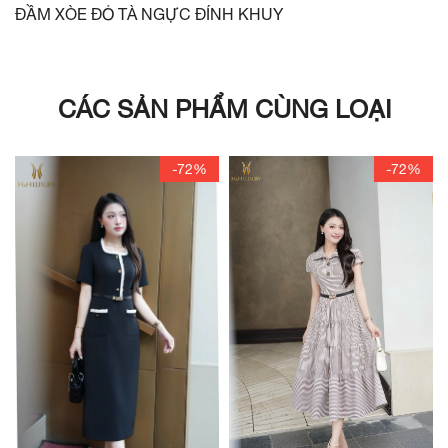
ĐẦM XÒE ĐỎ TÀ NGỰC ĐÍNH KHUY
CÁC SẢN PHẨM CÙNG LOẠI
-72%
-72%