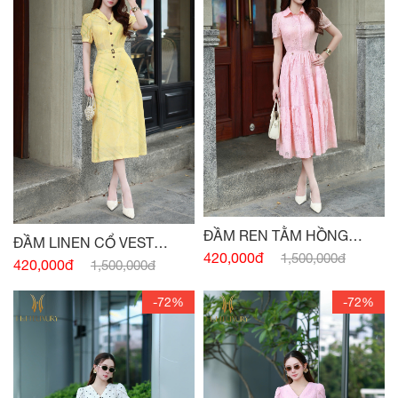
ĐẦM REN TẰM HỒNG
ĐẦM LINEN CỔ VEST
THẠCH ANH
420,000đ
1,500,000đ
VÀNG BƠ ĐAI EO
420,000đ
1,500,000đ
-72%
-72%