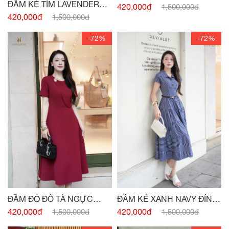
ĐẦM KẺ TÍM LAVENDER
NGỰC ĐÍNH CHARM
420,000đ
1,500,000đ
ĐÍNH CÚC
420,000đ
1,500,000đ
-72%
-72%
ĐẦM ĐỎ ĐÔ TÀ NGỰC
ĐẦM KẺ XANH NAVY ĐÍNH
ĐÍNH CHARM
CÚC
420,000đ
420,000đ
1,500,000đ
1,500,000đ