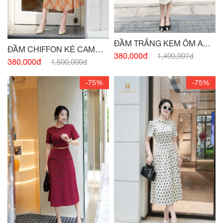
ĐẦM TRẮNG KEM ÔM A
ĐẦM CHIFFON KẺ CAM
CỔ NƠ
380,000đ
1,499,997đ
XẾP LY THÂN
380,000đ
1,500,000đ
-75%
-75%