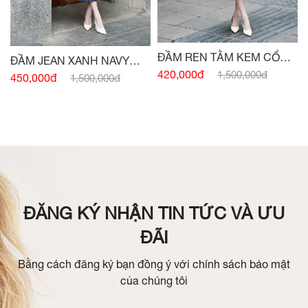
ĐẦM REN TẰM KEM CỔ
ĐẦM JEAN XANH NAVY
ĐỨC
420,000đ
1,500,000đ
SÁT NÁCH ĐAI EO
450,000đ
1,500,000đ
ĐĂNG KÝ NHẬN TIN TỨC VÀ ƯU
ĐÃI
Bằng cách đăng ký bạn đồng ý với chính sách bảo mật
của chúng tôi