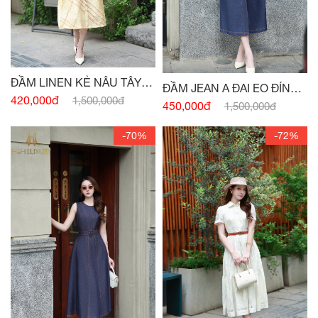
ĐẦM LINEN KẺ NÂU TÂY
ĐẦM JEAN A ĐAI EO ĐÍNH
CỔ VEST
420,000đ
1,500,000đ
CÚC
450,000đ
1,500,000đ
-70%
-72%