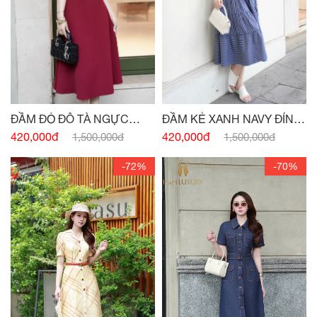
ĐẦM ĐỎ ĐÔ TÀ NGỰC
ĐẦM KẺ XANH NAVY ĐÍNH
ĐÍNH CHARM
CÚC
420,000đ
420,000đ
1,500,000đ
1,500,000đ
-72%
-70%