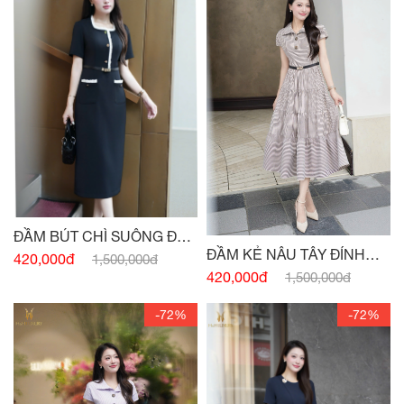
ĐẦM BÚT CHÌ SUÔNG ĐEN
ĐẦM KẺ NÂU TÂY ĐÍNH
HAI TÚI
420,000đ
1,500,000đ
CÚC
420,000đ
1,500,000đ
-72%
-72%