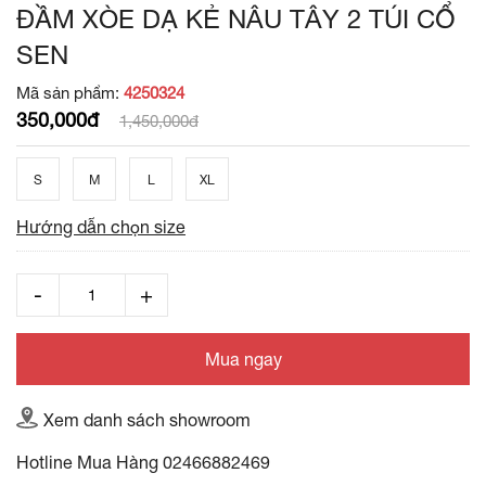
ĐẦM XÒE DẠ KẺ NÂU TÂY 2 TÚI CỔ
SEN
Mã sản phẩm:
4250324
350,000đ
1,450,000đ
S
M
L
XL
Hướng dẫn chọn size
Mua ngay
Xem danh sách showroom
Hotline Mua Hàng
02466882469