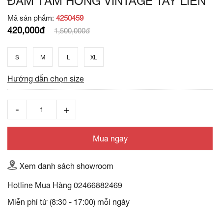
ĐẦM TẰM HỒNG VINTAGE TAY LIỀN
Mã sản phẩm:
4250459
420,000đ
1,500,000đ
S
M
L
XL
Hướng dẫn chọn size
Mua ngay
Xem danh sách showroom
Hotline Mua Hàng
02466882469
Miễn phí từ (8:30 - 17:00) mỗi ngày