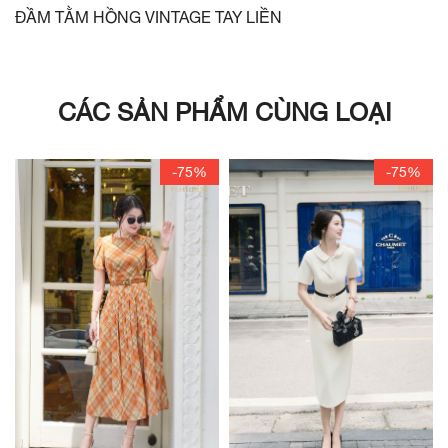
ĐẦM TẰM HỒNG VINTAGE TAY LIỀN
CÁC SẢN PHẨM CÙNG LOẠI
-75%
-75%