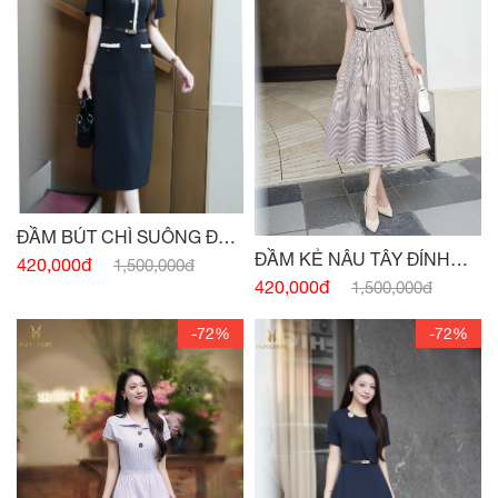
ĐẦM BÚT CHÌ SUÔNG ĐEN
ĐẦM KẺ NÂU TÂY ĐÍNH
HAI TÚI
420,000đ
1,500,000đ
CÚC
420,000đ
1,500,000đ
-72%
-72%