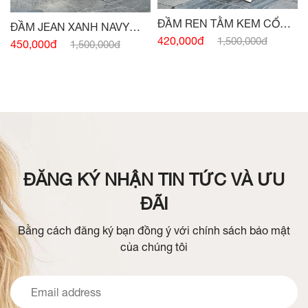
ĐẦM REN TẰM KEM CỔ
ĐẦM JEAN XANH NAVY
ĐỨC
420,000đ
1,500,000đ
SÁT NÁCH ĐAI EO
450,000đ
1,500,000đ
ĐĂNG KÝ NHẬN TIN TỨC VÀ ƯU
ĐÃI
Bằng cách đăng ký bạn đồng ý với chính sách bảo mật
của chúng tôi