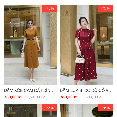
-75%
-75%
ĐẦM XÒE CAM ĐẤT ĐÍNH
ĐẦM LỤA BI ĐỎ ĐÔ CỔ V
CÚC
SAU
380,000đ
380,000đ
1,500,000đ
1,500,000đ
-75%
-75%