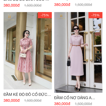
SAU
380,000đ
TÚI
1,500,000đ
380,000đ
1,500,000đ
-75%
-75%
ĐẦM KẺ ĐỎ ĐÔ CỔ ĐỨC
ĐẦM CỔ NƠ DÁNG A
ĐAI EO
380,000đ
1,500,000đ
HỒNG PASTEL
380,000đ
1,500,000đ