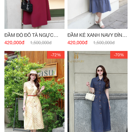
ĐẦM ĐỎ ĐÔ TÀ NGỰC
ĐẦM KẺ XANH NAVY ĐÍNH
ĐÍNH CHARM
CÚC
420,000đ
420,000đ
1,500,000đ
1,500,000đ
-72%
-70%