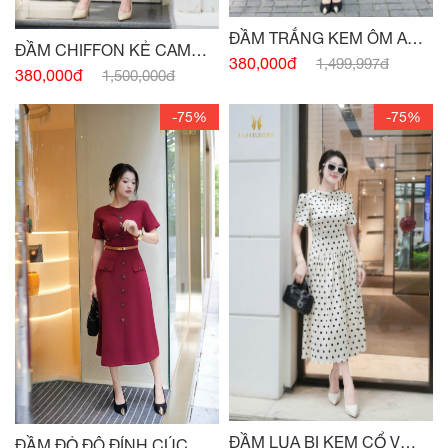
ĐẦM TRẮNG KEM ÔM A
ĐẦM CHIFFON KẺ CAM
CỔ NƠ
380,000đ
1,499,997đ
XẾP LY THÂN
380,000đ
1,500,000đ
-75%
-75%
ĐẦM LỤA BI KEM CỔ V
ĐẦM ĐỎ ĐÔ ĐÍNH CÚC HAI