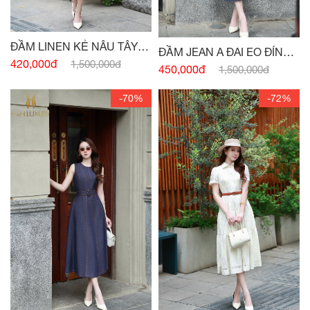
ĐẦM LINEN KẺ NÂU TÂY
ĐẦM JEAN A ĐAI EO ĐÍNH
CỔ VEST
420,000đ
1,500,000đ
CÚC
450,000đ
1,500,000đ
-70%
-72%