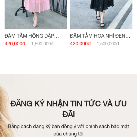
ĐẦM TẰM HỒNG DẬP
ĐẦM TẰM HOA NHÍ ĐEN
NHĂN CỔ V
CỔ V
420,000đ
420,000đ
1,500,000đ
1,500,000đ
ĐĂNG KÝ NHẬN TIN TỨC VÀ ƯU
ĐÃI
Bằng cách đăng ký bạn đồng ý với chính sách bảo mật
của chúng tôi