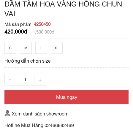
ĐẦM TẰM HOA VÀNG HỒNG CHUN
VAI
Mã sản phẩm:
4250450
420,000đ
1,500,000đ
S
M
L
XL
Hướng dẫn chọn size
Mua ngay
Xem danh sách showroom
Hotline Mua Hàng
02466882469