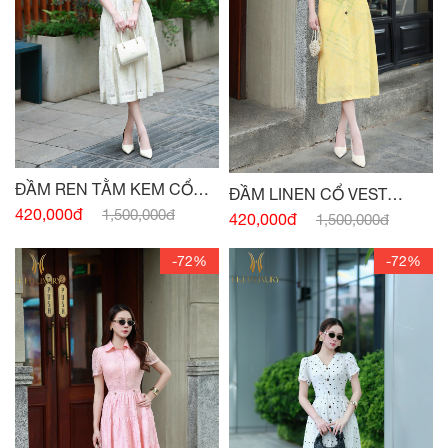
ĐẦM REN TẰM KEM CỔ
ĐẦM LINEN CỔ VEST
ĐỨC
420,000đ
1,500,000đ
VÀNG BƠ ĐAI EO
420,000đ
1,500,000đ
-72%
-72%