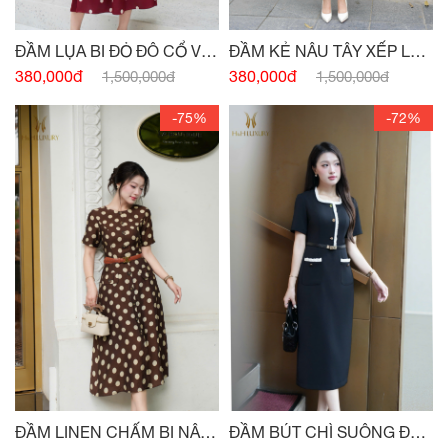
ĐẦM LỤA BI ĐỎ ĐÔ CỔ V
ĐẦM KẺ NÂU TÂY XẾP LY
SAU
THÂN
380,000đ
380,000đ
1,500,000đ
1,500,000đ
-75%
-72%
ĐẦM LINEN CHẤM BI NÂU
ĐẦM BÚT CHÌ SUÔNG ĐEN