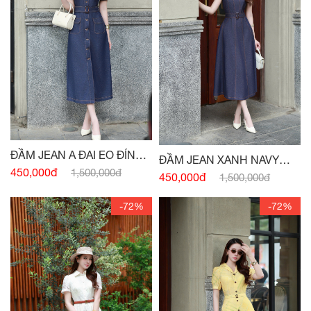
ĐẦM JEAN A ĐAI EO ĐÍNH
ĐẦM JEAN XANH NAVY
CÚC
450,000đ
1,500,000đ
SÁT NÁCH ĐAI EO
450,000đ
1,500,000đ
-72%
-72%