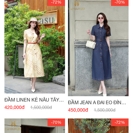
-72%
-70%
ĐẦM LINEN KẺ NÂU TÂY
ĐẦM JEAN A ĐAI EO ĐÍNH
CỔ VEST
420,000đ
1,500,000đ
CÚC
450,000đ
1,500,000đ
-70%
-72%