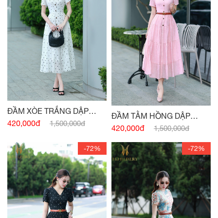
ĐẦM XÒE TRẮNG DẬP
ĐẦM TẰM HỒNG DẬP
NHĂN CỔ V
420,000đ
1,500,000đ
NHĂN CỔ V
420,000đ
1,500,000đ
-72%
-72%