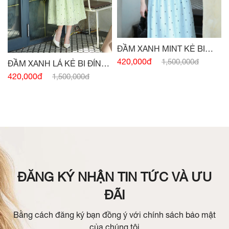
ĐẦM XANH MINT KẺ BI
ĐÍNH CÚC
420,000đ
1,500,000đ
ĐẦM XANH LÁ KẺ BI ĐÍNH
CÚC
420,000đ
1,500,000đ
ĐĂNG KÝ NHẬN TIN TỨC VÀ ƯU
ĐÃI
Bằng cách đăng ký bạn đồng ý với chính sách bảo mật
của chúng tôi