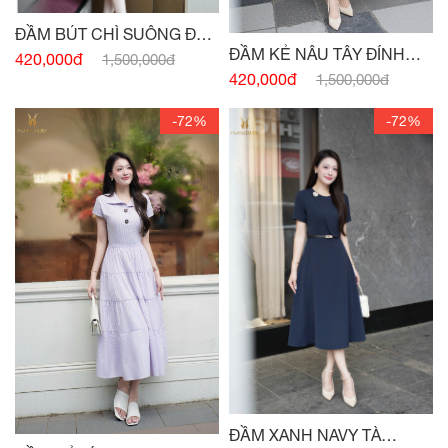
ĐẦM BÚT CHÌ SUÔNG ĐEN
ĐẦM KẺ NÂU TÂY ĐÍNH
HAI TÚI
420,000đ
1,500,000đ
CÚC
420,000đ
1,500,000đ
-72%
-72%
ĐẦM XANH NAVY TÀ