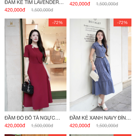
ĐẦM KẺ TÍM LAVENDER
NGỰC ĐÍNH CHARM
420,000đ
1,500,000đ
ĐÍNH CÚC
420,000đ
1,500,000đ
-72%
-72%
ĐẦM ĐỎ ĐÔ TÀ NGỰC
ĐẦM KẺ XANH NAVY ĐÍNH
ĐÍNH CHARM
CÚC
420,000đ
420,000đ
1,500,000đ
1,500,000đ