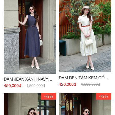
ĐẦM REN TẰM KEM CỔ
ĐẦM JEAN XANH NAVY
ĐỨC
420,000đ
1,500,000đ
SÁT NÁCH ĐAI EO
450,000đ
1,500,000đ
-72%
-72%