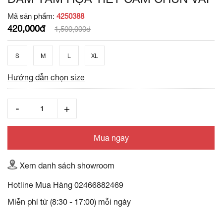
Mã sản phẩm:
4250388
420,000đ
1,500,000đ
S
M
L
XL
Hướng dẫn chọn size
Mua ngay
Xem danh sách showroom
Hotline Mua Hàng
02466882469
Miễn phí từ (8:30 - 17:00) mỗi ngày