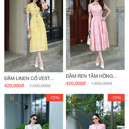
ĐẦM REN TẰM HỒNG
ĐẦM LINEN CỔ VEST
THẠCH ANH
420,000đ
1,500,000đ
VÀNG BƠ ĐAI EO
420,000đ
1,500,000đ
-72%
-72%