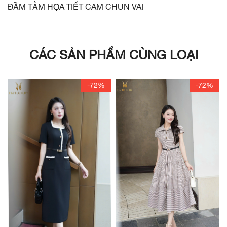
ĐẦM TẰM HỌA TIẾT CAM CHUN VAI
CÁC SẢN PHẨM CÙNG LOẠI
-72%
-72%