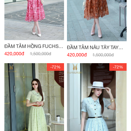
ĐẦM TẰM HỒNG FUCHSIA
ĐẦM TẰM NÂU TÂY TAY
TAY CÁNH HỒNG
420,000đ
1,500,000đ
CÁNH HỒNG
420,000đ
1,500,000đ
-72%
-72%