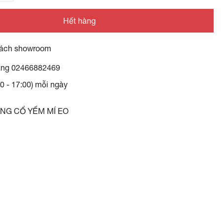
Hết hàng
ách showroom
àng
02466882469
30 - 17:00) mỗi ngày
ÀNG CỔ YẾM MÍ EO