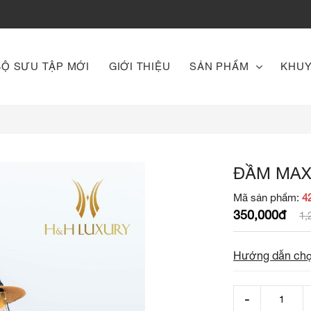
BỘ SƯU TẬP MỚI
GIỚI THIỆU
SẢN PHẨM
KHUY
ĐẦM MAX
Mã sản phẩm:
4
350,000đ
1,
Hướng dẫn chọ