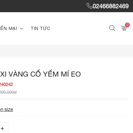
02466882469
0
ẾN MẠI
TIN TỨC
XI VÀNG CỔ YẾM MÍ EO
240242
200,000đ
n size