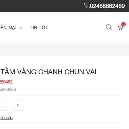
02466882469
0
ẾN MẠI
TIN TỨC
 TẰM VÀNG CHANH CHUN VAI
250452
500,000đ
L
XL
n size