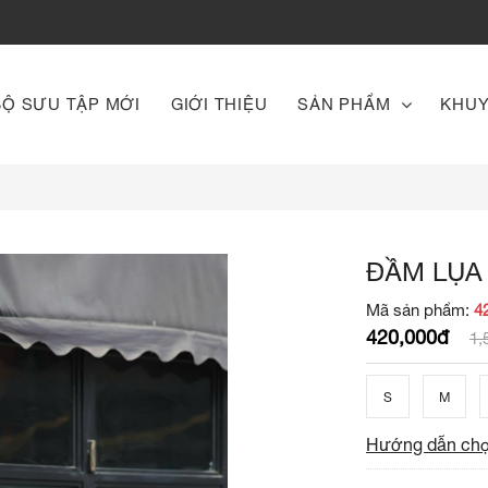
BỘ SƯU TẬP MỚI
GIỚI THIỆU
SẢN PHẨM
KHUY
ĐẦM LỤA
Mã sản phẩm:
4
420,000đ
1,
S
M
Hướng dẫn chọ