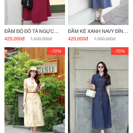
ĐẦM ĐỎ ĐÔ TÀ NGỰC
ĐẦM KẺ XANH NAVY ĐÍNH
ĐÍNH CHARM
CÚC
420,000đ
420,000đ
1,500,000đ
1,500,000đ
-72%
-70%