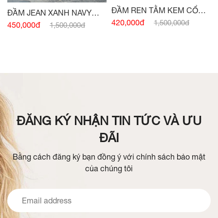
ĐẦM REN TẰM KEM CỔ
ĐẦM JEAN XANH NAVY
ĐỨC
420,000đ
1,500,000đ
SÁT NÁCH ĐAI EO
450,000đ
1,500,000đ
ĐĂNG KÝ NHẬN TIN TỨC VÀ ƯU
ĐÃI
Bằng cách đăng ký bạn đồng ý với chính sách bảo mật
của chúng tôi