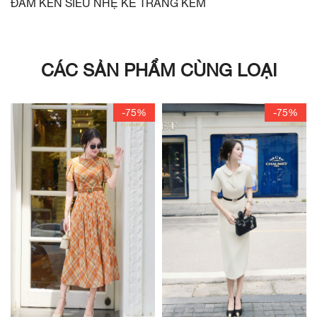
ĐẦM KEN SIÊU NHẸ KẺ TRẰNG KEM
CÁC SẢN PHẨM CÙNG LOẠI
-75%
-75%