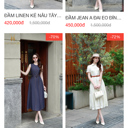
ĐẦM LINEN KẺ NÂU TÂY
ĐẦM JEAN A ĐAI EO ĐÍNH
CỔ VEST
420,000đ
1,500,000đ
CÚC
450,000đ
1,500,000đ
-70%
-72%