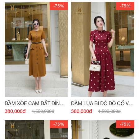
-75%
-75%
ĐẦM XÒE CAM ĐẤT ĐÍNH
ĐẦM LỤA BI ĐỎ ĐÔ CỔ V
CÚC
SAU
380,000đ
380,000đ
1,500,000đ
1,500,000đ
-75%
-75%