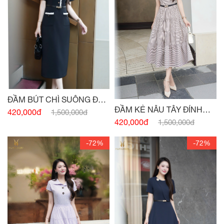
ĐẦM BÚT CHÌ SUÔNG ĐEN
ĐẦM KẺ NÂU TÂY ĐÍNH
HAI TÚI
420,000đ
1,500,000đ
CÚC
420,000đ
1,500,000đ
-72%
-72%