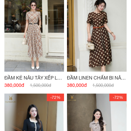
ĐẦM KẺ NÂU TÂY XẾP LY
ĐẦM LINEN CHẤM BI NÂU
THÂN
TÂY ĐÍNH CÚC
380,000đ
380,000đ
1,500,000đ
1,500,000đ
-72%
-72%