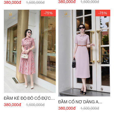
SAU
380,000đ
TÚI
1,500,000đ
380,000đ
1,500,000đ
-75%
-75%
ĐẦM KẺ ĐỎ ĐÔ CỔ ĐỨC
ĐẦM CỔ NƠ DÁNG A
ĐAI EO
380,000đ
1,500,000đ
HỒNG PASTEL
380,000đ
1,500,000đ