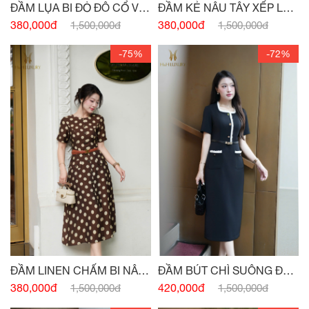
ĐẦM LỤA BI ĐỎ ĐÔ CỔ V
ĐẦM KẺ NÂU TÂY XẾP LY
SAU
THÂN
380,000đ
380,000đ
1,500,000đ
1,500,000đ
-75%
-72%
ĐẦM LINEN CHẤM BI NÂU
ĐẦM BÚT CHÌ SUÔNG ĐEN
TÂY ĐÍNH CÚC
HAI TÚI
380,000đ
420,000đ
1,500,000đ
1,500,000đ