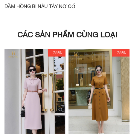
ĐẦM HỒNG BI NÂU TÂY NƠ CỔ
CÁC SẢN PHẨM CÙNG LOẠI
-75%
-75%