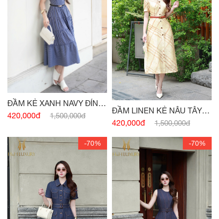
ĐẦM KẺ XANH NAVY ĐÍNH
ĐẦM LINEN KẺ NÂU TÂY
CÚC
420,000đ
1,500,000đ
CỔ VEST
420,000đ
1,500,000đ
-70%
-70%