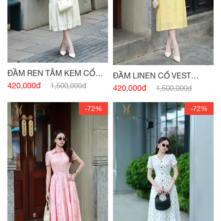
ĐẦM REN TẰM KEM CỔ
ĐẦM LINEN CỔ VEST
ĐỨC
420,000đ
1,500,000đ
VÀNG BƠ ĐAI EO
420,000đ
1,500,000đ
-72%
-72%