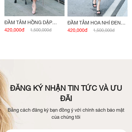
ĐẦM TẰM HỒNG DẬP
ĐẦM TẰM HOA NHÍ ĐEN
NHĂN CỔ V
CỔ V
420,000đ
420,000đ
1,500,000đ
1,500,000đ
ĐĂNG KÝ NHẬN TIN TỨC VÀ ƯU
ĐÃI
Bằng cách đăng ký bạn đồng ý với chính sách bảo mật
của chúng tôi