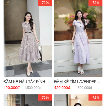
-72%
-72%
ĐẦM KẺ NÂU TÂY ĐÍNH
ĐẦM KẺ TÍM LAVENDER
CÚC
ĐÍNH CÚC
420,000đ
420,000đ
1,500,000đ
1,500,000đ
-72%
-72%