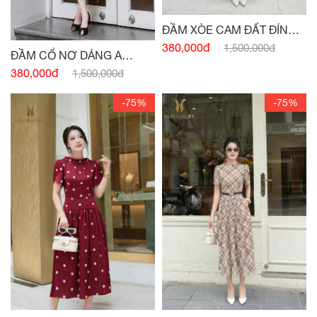
ĐẦM XÒE CAM ĐẤT ĐÍNH
CÚC
380,000đ
1,500,000đ
ĐẦM CỔ NƠ DÁNG A
HỒNG PASTEL
380,000đ
1,500,000đ
-75%
-75%