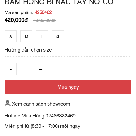
ĐẦM HỒNG BI NÂU TÂY NƠ CỔ
Mã sản phẩm:
4250462
420,000đ
1,500,000đ
S
M
L
XL
Hướng dẫn chọn size
Mua ngay
Xem danh sách showroom
Hotline Mua Hàng
02466882469
Miễn phí từ (8:30 - 17:00) mỗi ngày