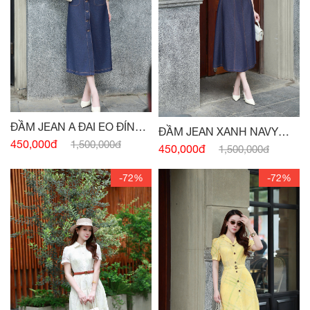
ĐẦM JEAN A ĐAI EO ĐÍNH
ĐẦM JEAN XANH NAVY
CÚC
450,000đ
1,500,000đ
SÁT NÁCH ĐAI EO
450,000đ
1,500,000đ
-72%
-72%