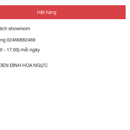
Hết hàng
ách showroom
àng
02466882469
30 - 17:00) mỗi ngày
 ĐEN ĐÍNH HOA NGỰC