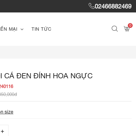
02466882469
0
ẾN MẠI
TIN TỨC
I CÁ ĐEN ĐÍNH HOA NGỰC
240116
350,000đ
n size