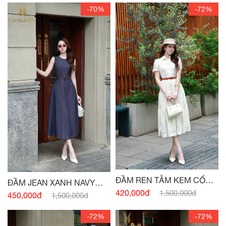
-70%
-72%
ĐẦM REN TẰM KEM CỔ
ĐẦM JEAN XANH NAVY
ĐỨC
420,000đ
1,500,000đ
SÁT NÁCH ĐAI EO
450,000đ
1,500,000đ
-72%
-72%