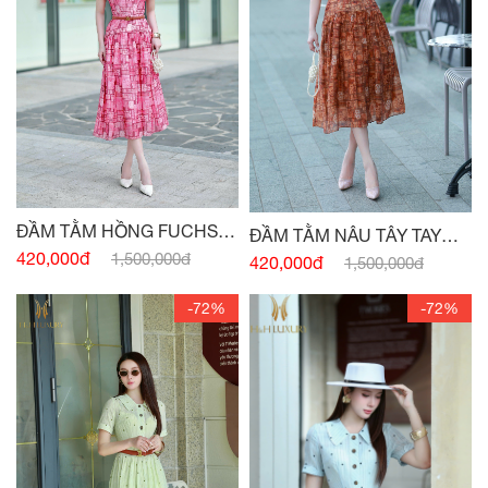
ĐẦM TẰM HỒNG FUCHSIA
ĐẦM TẰM NÂU TÂY TAY
TAY CÁNH HỒNG
420,000đ
1,500,000đ
CÁNH HỒNG
420,000đ
1,500,000đ
-72%
-72%