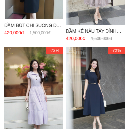
ĐẦM BÚT CHÌ SUÔNG ĐEN
ĐẦM KẺ NÂU TÂY ĐÍNH
HAI TÚI
420,000đ
1,500,000đ
CÚC
420,000đ
1,500,000đ
-72%
-72%