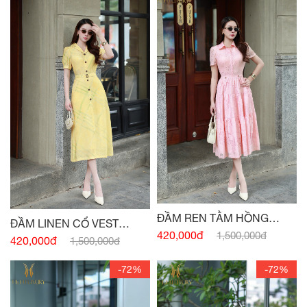
ĐẦM REN TẰM HỒNG
ĐẦM LINEN CỔ VEST
THẠCH ANH
420,000đ
1,500,000đ
VÀNG BƠ ĐAI EO
420,000đ
1,500,000đ
-72%
-72%