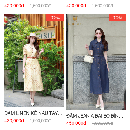
ĐÍNH CHARM
CÚC
420,000đ
420,000đ
1,500,000đ
1,500,000đ
-72%
-70%
ĐẦM LINEN KẺ NÂU TÂY
ĐẦM JEAN A ĐAI EO ĐÍNH
CỔ VEST
420,000đ
1,500,000đ
CÚC
450,000đ
1,500,000đ