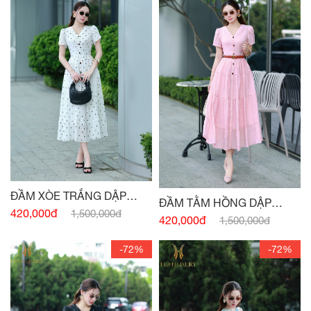
ĐẦM XÒE TRẮNG DẬP
ĐẦM TẰM HỒNG DẬP
NHĂN CỔ V
420,000đ
1,500,000đ
NHĂN CỔ V
420,000đ
1,500,000đ
-72%
-72%