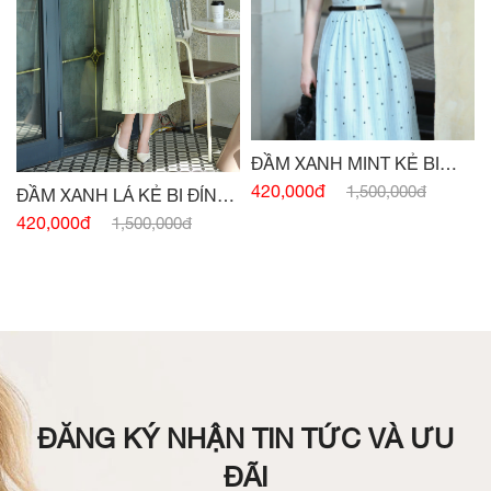
ĐẦM XANH MINT KẺ BI
ĐÍNH CÚC
420,000đ
1,500,000đ
ĐẦM XANH LÁ KẺ BI ĐÍNH
CÚC
420,000đ
1,500,000đ
ĐĂNG KÝ NHẬN TIN TỨC VÀ ƯU
ĐÃI