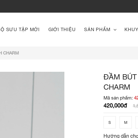
BỘ SƯU TẬP MỚI
GIỚI THIỆU
SẢN PHẨM
KHUY
NH CHARM
ĐẦM BÚT
CHARM
Mã sản phẩm:
4
420,000đ
1,
S
M
Hướng dẫn chọ