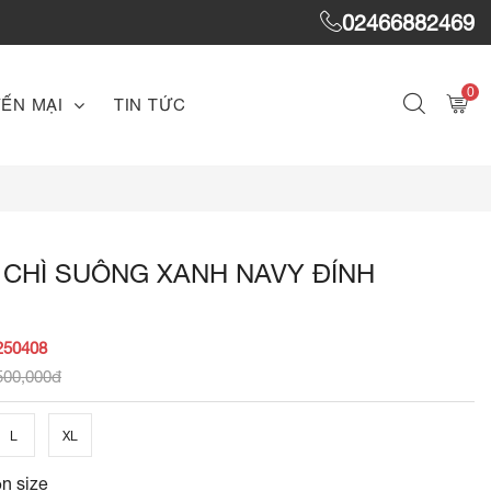
02466882469
0
ẾN MẠI
TIN TỨC
 CHÌ SUÔNG XANH NAVY ĐÍNH
250408
500,000đ
L
XL
n size