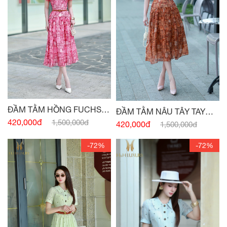
ĐẦM TẰM HỒNG FUCHSIA
ĐẦM TẰM NÂU TÂY TAY
TAY CÁNH HỒNG
420,000đ
1,500,000đ
CÁNH HỒNG
420,000đ
1,500,000đ
-72%
-72%