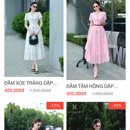
ĐẦM XÒE TRẮNG DẬP
ĐẦM TẰM HỒNG DẬP
NHĂN CỔ V
420,000đ
1,500,000đ
NHĂN CỔ V
420,000đ
1,500,000đ
-72%
-72%