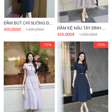
ĐẦM BÚT CHÌ SUÔNG ĐEN
ĐẦM KẺ NÂU TÂY ĐÍNH
HAI TÚI
420,000đ
1,500,000đ
CÚC
420,000đ
1,500,000đ
-72%
-72%