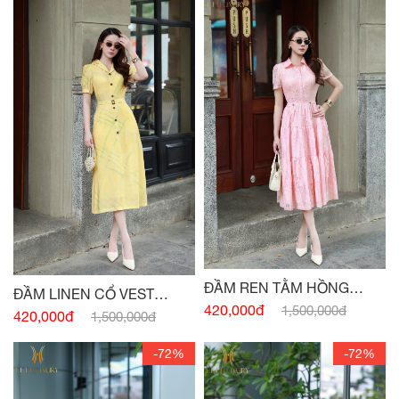
ĐẦM REN TẰM HỒNG
ĐẦM LINEN CỔ VEST
THẠCH ANH
420,000đ
1,500,000đ
VÀNG BƠ ĐAI EO
420,000đ
1,500,000đ
-72%
-72%