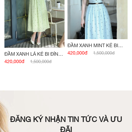
ĐẦM XANH MINT KẺ BI
ĐÍNH CÚC
420,000đ
1,500,000đ
ĐẦM XANH LÁ KẺ BI ĐÍNH
CÚC
420,000đ
1,500,000đ
ĐĂNG KÝ NHẬN TIN TỨC VÀ ƯU
ĐÃI