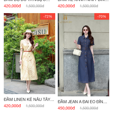
ĐÍNH CHARM
CÚC
420,000đ
420,000đ
1,500,000đ
1,500,000đ
-72%
-70%
ĐẦM LINEN KẺ NÂU TÂY
ĐẦM JEAN A ĐAI EO ĐÍNH
CỔ VEST
420,000đ
1,500,000đ
CÚC
450,000đ
1,500,000đ