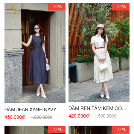
-70%
-72%
ĐẦM REN TẰM KEM CỔ
ĐẦM JEAN XANH NAVY
ĐỨC
420,000đ
1,500,000đ
SÁT NÁCH ĐAI EO
450,000đ
1,500,000đ
-72%
-72%