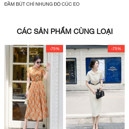
ĐẦM BÚT CHÌ NHUNG ĐỎ CÚC EO
CÁC SẢN PHẨM CÙNG LOẠI
-75%
-75%