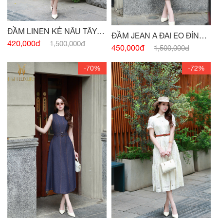
ĐẦM LINEN KẺ NÂU TÂY
ĐẦM JEAN A ĐAI EO ĐÍNH
CỔ VEST
420,000đ
1,500,000đ
CÚC
450,000đ
1,500,000đ
-70%
-72%