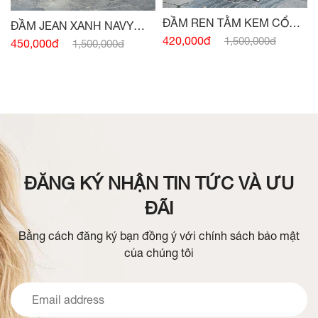
ĐẦM REN TẰM KEM CỔ
ĐẦM JEAN XANH NAVY
ĐỨC
420,000đ
1,500,000đ
SÁT NÁCH ĐAI EO
450,000đ
1,500,000đ
ĐĂNG KÝ NHẬN TIN TỨC VÀ ƯU
ĐÃI
Bằng cách đăng ký bạn đồng ý với chính sách bảo mật
của chúng tôi