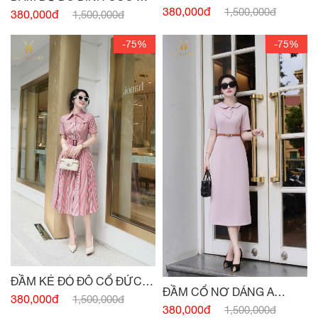
SAU
380,000đ
TÚI
1,500,000đ
380,000đ
1,500,000đ
-75%
-75%
ĐẦM KẺ ĐỎ ĐÔ CỔ ĐỨC
ĐẦM CỔ NƠ DÁNG A
ĐAI EO
380,000đ
1,500,000đ
HỒNG PASTEL
380,000đ
1,500,000đ