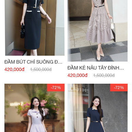
ĐẦM BÚT CHÌ SUÔNG ĐEN
ĐẦM KẺ NÂU TÂY ĐÍNH
HAI TÚI
420,000đ
1,500,000đ
CÚC
420,000đ
1,500,000đ
-72%
-72%