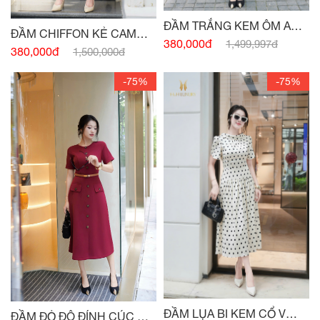
ĐẦM TRẮNG KEM ÔM A
ĐẦM CHIFFON KẺ CAM
CỔ NƠ
380,000đ
1,499,997đ
XẾP LY THÂN
380,000đ
1,500,000đ
-75%
-75%
ĐẦM LỤA BI KEM CỔ V
ĐẦM ĐỎ ĐÔ ĐÍNH CÚC HAI