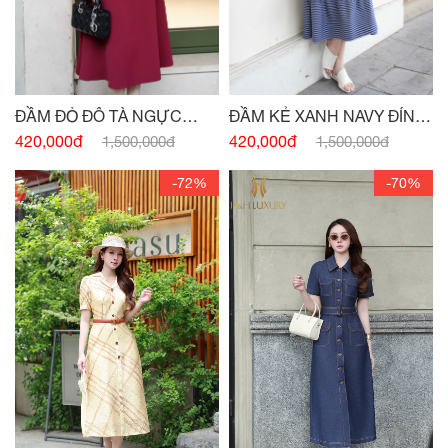
ĐẦM ĐỎ ĐÔ TÀ NGỰC
ĐẦM KẺ XANH NAVY ĐÍNH
ĐÍNH CHARM
CÚC
420,000đ
420,000đ
1,500,000đ
1,500,000đ
-72%
-70%