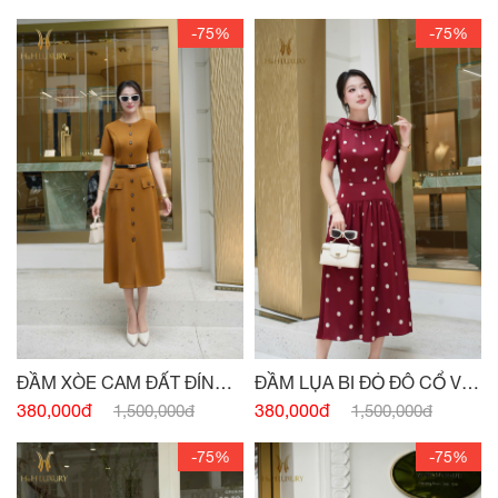
-75%
-75%
ĐẦM XÒE CAM ĐẤT ĐÍNH
ĐẦM LỤA BI ĐỎ ĐÔ CỔ V
CÚC
SAU
380,000đ
380,000đ
1,500,000đ
1,500,000đ
-75%
-75%