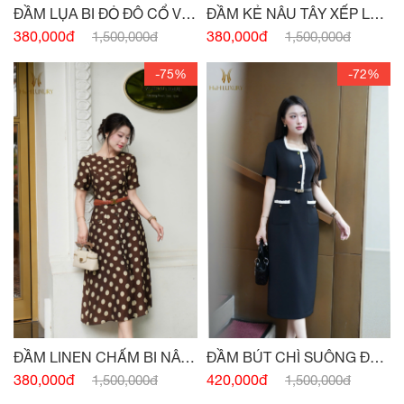
ĐẦM LỤA BI ĐỎ ĐÔ CỔ V
ĐẦM KẺ NÂU TÂY XẾP LY
SAU
THÂN
380,000đ
380,000đ
1,500,000đ
1,500,000đ
-75%
-72%
ĐẦM LINEN CHẤM BI NÂU
ĐẦM BÚT CHÌ SUÔNG ĐEN
TÂY ĐÍNH CÚC
HAI TÚI
380,000đ
420,000đ
1,500,000đ
1,500,000đ