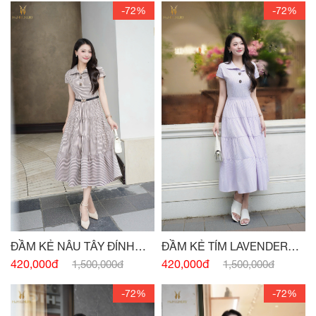
-72%
-72%
ĐẦM KẺ NÂU TÂY ĐÍNH
ĐẦM KẺ TÍM LAVENDER
CÚC
ĐÍNH CÚC
420,000đ
420,000đ
1,500,000đ
1,500,000đ
-72%
-72%