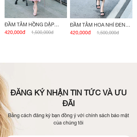
ĐẦM TẰM HỒNG DẬP
ĐẦM TẰM HOA NHÍ ĐEN
NHĂN CỔ V
CỔ V
420,000đ
420,000đ
1,500,000đ
1,500,000đ
ĐĂNG KÝ NHẬN TIN TỨC VÀ ƯU
ĐÃI
Bằng cách đăng ký bạn đồng ý với chính sách bảo mật
của chúng tôi