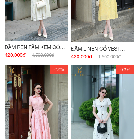
ĐẦM REN TẰM KEM CỔ
ĐẦM LINEN CỔ VEST
ĐỨC
420,000đ
1,500,000đ
VÀNG BƠ ĐAI EO
420,000đ
1,500,000đ
-72%
-72%