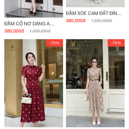
ĐẦM XÒE CAM ĐẤT ĐÍNH
CÚC
380,000đ
1,500,000đ
ĐẦM CỔ NƠ DÁNG A
HỒNG PASTEL
380,000đ
1,500,000đ
-75%
-75%