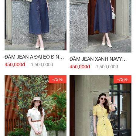
ĐẦM JEAN A ĐAI EO ĐÍNH
ĐẦM JEAN XANH NAVY
CÚC
450,000đ
1,500,000đ
SÁT NÁCH ĐAI EO
450,000đ
1,500,000đ
-72%
-72%