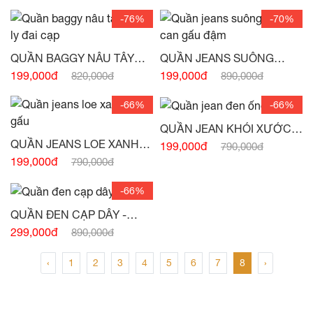
HÀNG)
-76%
-70%
QUẦN BAGGY NÂU TÂY
QUẦN JEANS SUÔNG
XẾP LY ĐAI CẠP -
(HẾT
XANH CAN GẤU ĐẬM -
199,000đ
199,000đ
820,000đ
890,000đ
HÀNG)
(HẾT HÀNG)
-66%
-66%
QUẦN JEAN KHÓI XƯỚC
BOY VỪA -
(HẾT HÀNG)
QUẦN JEANS LOE XANH
199,000đ
790,000đ
XẺ GẤU -
(HẾT HÀNG)
199,000đ
790,000đ
-66%
QUẦN ĐEN CẠP DÂY -
(HẾT HÀNG)
299,000đ
890,000đ
‹
1
2
3
4
5
6
7
8
›