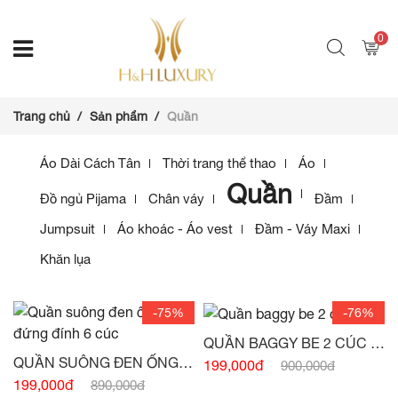
0
Trang chủ
Sản phẩm
Quần
Áo Dài Cách Tân
Thời trang thể thao
Áo
Quần
Đồ ngủ Pijama
Chân váy
Đầm
Jumpsuit
Áo khoác - Áo vest
Đầm - Váy Maxi
Khăn lụa
-75%
-76%
QUẦN BAGGY BE 2 CÚC -
(HẾT HÀNG)
QUẦN SUÔNG ĐEN ỐNG
199,000đ
900,000đ
ĐỨNG ĐÍNH 6 CÚC -
(HẾT
199,000đ
890,000đ